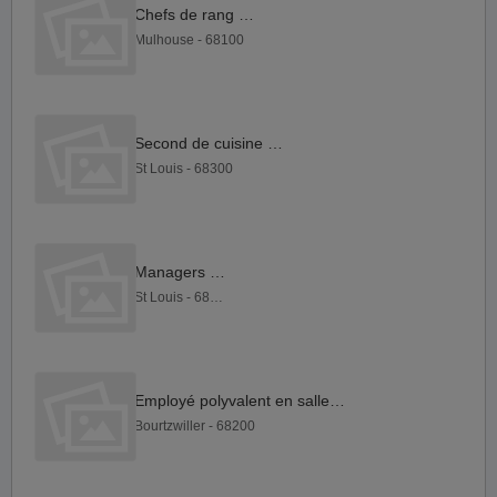
Chefs de rang F H
Mulhouse - 68100
Second de cuisine F H
St Louis - 68300
Managers F H
St Louis - 68300
Employé polyvalent en salle F H
Bourtzwiller - 68200