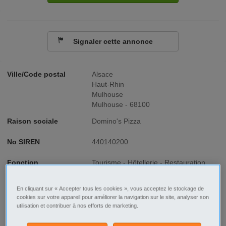
Signaler cette annonce
Ville/Code postal
Alsace
Haut-Rhin
Mulhouse
Mulhouse - 68100
Raison sociale
Domino's Pizza
No SIREN
440140200
Fonction
Tourisme - Hôtellerie - Restauration
Type de contrat
CDI
En cliquant sur « Accepter tous les cookies », vous acceptez le stockage de
cookies sur votre appareil pour améliorer la navigation sur le site, analyser son
Type d'emploi
Temps partiel
utilisation et contribuer à nos efforts de marketing.