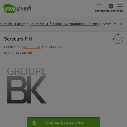
FAVORIS
PUBLIER ?
MENU
uration - Loisirs
Tourisme - Hôtellerie - Restauration - Loisirs
Serveurs F H
Serveurs F H
Publiée par
#46309271
le 21/05/2021
Mulhouse - 68100
Postuler à cette offre