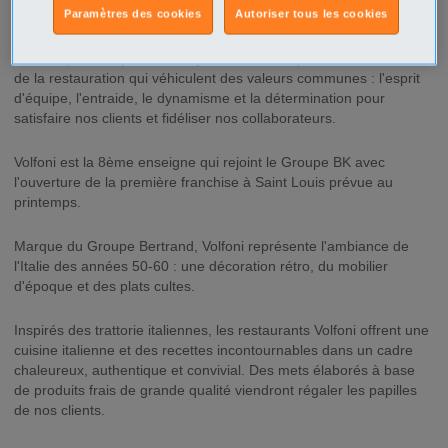
Description
Paramètres des cookies
Autoriser tous les cookies
Le Groupe BK représente aujourd'hui 8 marques dans le secteur
de la restauration qui véhiculent des valeurs communes : l'esprit
d'équipe, l'entraide, le dynamisme et la détermination pour
satisfaire nos clients et fidéliser nos collaborateurs.
Volfoni est la 8ème enseigne qui rejoint le Groupe BK avec
l'ouverture de la première franchise à Saint Louis prévue au
printemps.
Marque du Groupe Bertrand, Volfoni représente l'ambiance de
l'Italie des années 50-60 : une décoration rétro, du mobilier
d'époque et des plats cultes.
Inspirés des trattorie italiennes, les restaurants Volfoni offrent une
cuisine italienne et des recettes incontournables dans un cadre
chaleureux, authentique et convivial. Des mets élaborés à base
de produits frais de grande qualité viendront régaler les papilles
de nos clients.