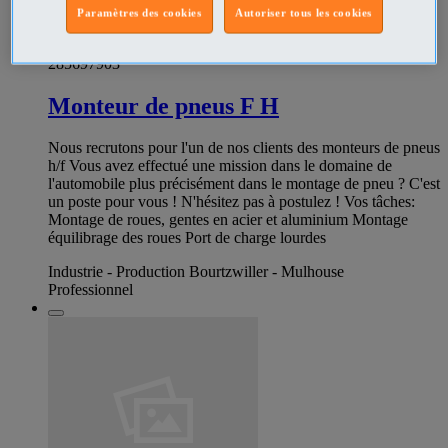
Paramètres des cookies
Autoriser tous les cookies
285697903
Monteur de pneus F H
Nous recrutons pour l'un de nos clients des monteurs de pneus
h/f Vous avez effectué une mission dans le domaine de
l'automobile plus précisément dans le montage de pneu ? C'est
un poste pour vous ! N'hésitez pas à postulez ! Vos tâches:
Montage de roues, gentes en acier et aluminium Montage
équilibrage des roues Port de charge lourdes
Industrie - Production Bourtzwiller - Mulhouse
Professionnel