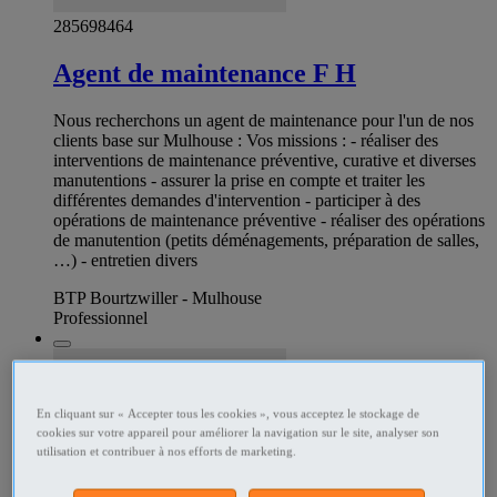
285698464
Agent de maintenance F H
Nous recherchons un agent de maintenance pour l'un de nos
clients base sur Mulhouse : Vos missions : - réaliser des
interventions de maintenance préventive, curative et diverses
manutentions - assurer la prise en compte et traiter les
différentes demandes d'intervention - participer à des
opérations de maintenance préventive - réaliser des opérations
de manutention (petits déménagements, préparation de salles,
…) - entretien divers
BTP Bourtzwiller - Mulhouse
Professionnel
En cliquant sur « Accepter tous les cookies », vous acceptez le stockage de
cookies sur votre appareil pour améliorer la navigation sur le site, analyser son
utilisation et contribuer à nos efforts de marketing.