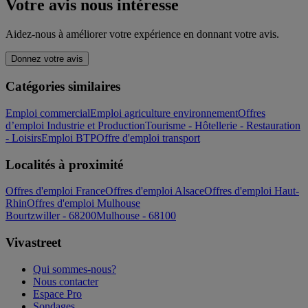
Votre avis nous intéresse
Aidez-nous à améliorer votre expérience en donnant votre avis.
Donnez votre avis
Catégories similaires
Emploi commercial
Emploi agriculture environnement
Offres
d’emploi Industrie et Production
Tourisme - Hôtellerie - Restauration
- Loisirs
Emploi BTP
Offre d'emploi transport
Localités à proximité
Offres d'emploi France
Offres d'emploi Alsace
Offres d'emploi Haut-
Rhin
Offres d'emploi Mulhouse
Bourtzwiller - 68200
Mulhouse - 68100
Vivastreet
Qui sommes-nous?
Nous contacter
Espace Pro
Sondages