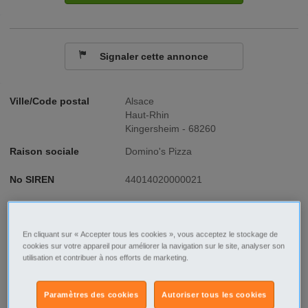
Signaler cette annonce
Ville/Code postal
Alsace
Haut-Rhin
Kingersheim - 68260
Raison sociale
Domino's Pizza
No SIREN
44014020000021
Fonction
Tourisme - Hôtellerie - Restauration
En cliquant sur « Accepter tous les cookies », vous acceptez le stockage de
Type de contrat
CDI
cookies sur votre appareil pour améliorer la navigation sur le site, analyser son
utilisation et contribuer à nos efforts de marketing.
Type d'emploi
Temps partiel
Paramètres des cookies
Autoriser tous les cookies
Description