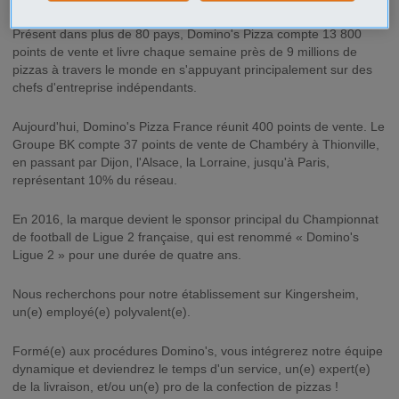
Présent dans plus de 80 pays, Domino's Pizza compte 13 800
points de vente et livre chaque semaine près de 9 millions de
pizzas à travers le monde en s'appuyant principalement sur des
chefs d'entreprise indépendants.
Aujourd'hui, Domino's Pizza France réunit 400 points de vente. Le
Groupe BK compte 37 points de vente de Chambéry à Thionville,
en passant par Dijon, l'Alsace, la Lorraine, jusqu'à Paris,
représentant 10% du réseau.
En 2016, la marque devient le sponsor principal du Championnat
de football de Ligue 2 française, qui est renommé « Domino's
Ligue 2 » pour une durée de quatre ans.
Nous recherchons pour notre établissement sur Kingersheim,
un(e) employé(e) polyvalent(e).
Formé(e) aux procédures Domino's, vous intégrerez notre équipe
dynamique et deviendrez le temps d'un service, un(e) expert(e)
de la livraison, et/ou un(e) pro de la confection de pizzas !