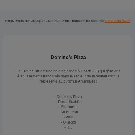
Méfiez-vous des arnaques. Consultez nos conseils de sécurité
afin de les éviter
Domino's Pizza
Le Groupe BK est une holding basée à Illzach (68) qui gère des
établissements franchisés dans le secteur de la restauration. Il
représente aujourd'hui 9 marques :
- Domino's Pizza
- Resto Sushi's
- Starbucks
- Au Bureau
- Paul
- O'Tacos
- H...