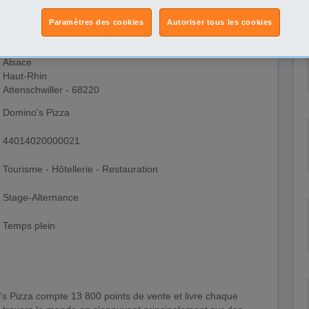
Paramètres des cookies
Autoriser tous les cookies
Alsace
Haut-Rhin
Attenschwiller - 68220
Domino's Pizza
44014020000021
Tourisme - Hôtellerie - Restauration
Stage-Alternance
Temps plein