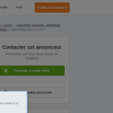
ompte
Aide
Publier une annonce
 - Loisirs
Haut-Rhin Tourisme - Hôtellerie -
oisirs
Apprenti(e) bts m.c.o F H
Contacter cet annonceur
Mentionnez que vous l'avez trouvé sur
Vivastreet
Postuler à cette offre
Signaler cette annonce
ur améliorer la