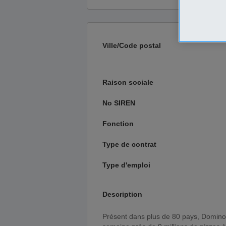
Ville/Code postal
Raison sociale
No SIREN
Fonction
Type de contrat
Type d'emploi
Description
Présent dans plus de 80 pays, Domino's Pizza compte 13 800 points de vente et livre chaque