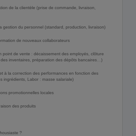
sation de la clientèle (prise de commande, livraison,
a gestion du personnel (standard, production, livraison)
 formation de nouveaux collaborateurs
 en point de vente : décaissement des employés, clôture
ie des inventaires, préparation des dépôts bancaires…)
e et à la correction des performances en fonction des
 ingrédients, Labor : masse salariale)
tions promotionnelles locales
vraison des produits
housiaste ?