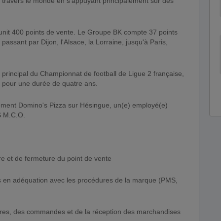
à travers le monde en s'appuyant principalement sur des
unit 400 points de vente. Le Groupe BK compte 37 points
assant par Dijon, l'Alsace, la Lorraine, jusqu'à Paris,
principal du Championnat de football de Ligue 2 française,
 pour une durée de quatre ans.
ement Domino's Pizza sur Hésingue, un(e) employé(e)
S M.C.O.
ure et de fermeture du point de vente
ces en adéquation avec les procédures de la marque (PMS,
taires, des commandes et de la réception des marchandises