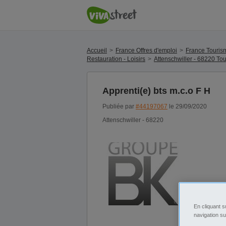
Accueil
France Offres d'emploi
France Tourisme
Restauration - Loisirs
Attenschwiller - 68220 Tour
Apprenti(e) bts m.c.o F H
Publiée par
#44197067
le 29/09/2020
Attenschwiller - 68220
En cliquant s
navigation su