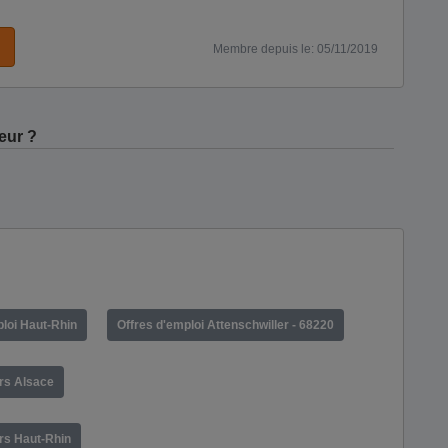
Membre depuis le: 05/11/2019
eur ?
ploi Haut-Rhin
Offres d'emploi Attenschwiller - 68220
irs Alsace
irs Haut-Rhin