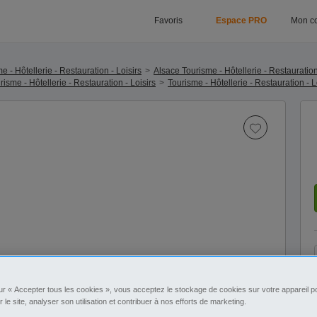
Favoris
Espace PRO
Mon c
 - Hôtellerie - Restauration - Loisirs
Alsace Tourisme - Hôtellerie - Restauration
isme - Hôtellerie - Restauration - Loisirs
Tourisme - Hôtellerie - Restauration - L
ur « Accepter tous les cookies », vous acceptez le stockage de cookies sur votre appareil po
r le site, analyser son utilisation et contribuer à nos efforts de marketing.