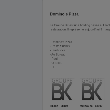
Domino's Pizza
Le Groupe BK est une holding basée à Illzach
restauration. Il représente aujourd'hui 9 marq
- Domino's Pizza
- Resto Sushi's
- Starbucks
- Au Bureau
- Paul
- O'Tacos
- H...
Illzach - 68110
Mulhouse - 68100