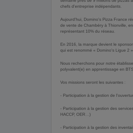
semaine près de 9 millions de pizzas 
chefs d'entreprise indépendants.
Aujourd'hui, Domino's Pizza France ré
de vente de Chambéry à Thionville, en p
représentant 10% du réseau.
En 2016, la marque devient le sponsor 
qui est renommé « Domino's Ligue 2 »
Nous recherchons pour notre établiss
polyvalent(e) en apprentissage en BT
Vos missions seront les suivantes :
- Participation à la gestion de l'ouvert
- Participation à la gestion des servi
HACCP, OER…)
- Participation à la gestion des inven