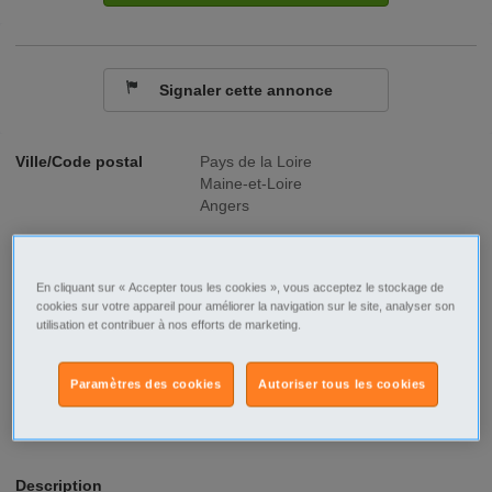
Signaler cette annonce
Ville/Code postal
Pays de la Loire
Maine-et-Loire
Angers
Raison sociale
Armelle AUGUSTE Recrutement®
No SIREN
889502787
En cliquant sur « Accepter tous les cookies », vous acceptez le stockage de
cookies sur votre appareil pour améliorer la navigation sur le site, analyser son
utilisation et contribuer à nos efforts de marketing.
Fonction
Tourisme - Hôtellerie - Restauration
Type de contrat
CDI
Paramètres des cookies
Autoriser tous les cookies
Type d'emploi
Temps plein
Description