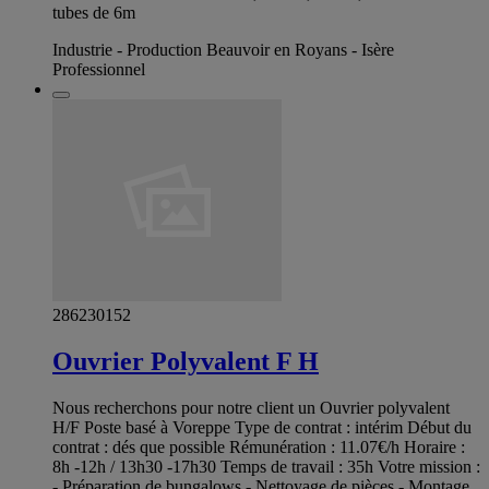
tubes de 6m
Industrie - Production Beauvoir en Royans - Isère
Professionnel
286230152
Ouvrier Polyvalent F H
Nous recherchons pour notre client un Ouvrier polyvalent
H/F Poste basé à Voreppe Type de contrat : intérim Début du
contrat : dés que possible Rémunération : 11.07€/h Horaire :
8h -12h / 13h30 -17h30 Temps de travail : 35h Votre mission :
- Préparation de bungalows - Nettoyage de pièces - Montage