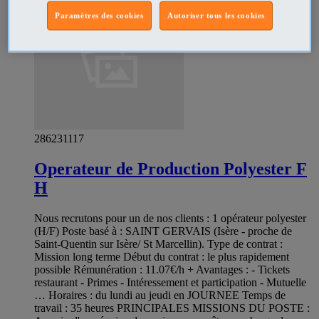
Paramètres des cookies
Autoriser tous les cookies
286231117
Operateur de Production Polyester F
H
Nous recrutons pour un de nos clients : 1 opérateur polyester
(H/F) Poste basé à : SAINT GERVAIS (Isère - proche de
Saint-Quentin sur Isère/ St Marcellin). Type de contrat :
Mission long terme Début du contrat : le plus rapidement
possible Rémunération : 11.07€/h + Avantages : - Tickets
restaurant - Primes - Intéressement et participation - Mutuelle
… Horaires : du lundi au jeudi en JOURNEE Temps de
travail : 35 heures PRINCIPALES MISSIONS DU POSTE :