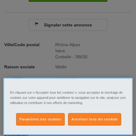
Signaler cette annonce
Ville/Code postal
Rhône-Alpes
Isère
Corbelin - 38630
Raison sociale
Walibi
No SIREN
311285068
Fonction
Industrie - Production
En cliquant sur « Accepter tous les cookies », vous acceptez le stockage de
cookies sur votre appareil pour améliorer la navigation sur le site, analyser son
utilisation et contribuer à nos efforts de marketing.
Type de contrat
CDI
Type d'emploi
Temps plein
Paramètres des cookies
Autoriser tous les cookies
Description