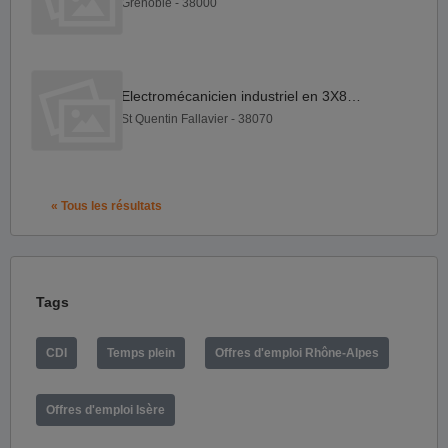
Grenoble - 38000
Electromécanicien industriel en 3X8 H F
St Quentin Fallavier - 38070
« Tous les résultats
Tags
CDI
Temps plein
Offres d'emploi Rhône-Alpes
Offres d'emploi Isère