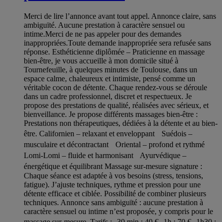
Merci de lire l’annonce avant tout appel. Annonce claire, sans
ambiguïté. Aucune prestation à caractère sensuel ou
intime.Merci de ne pas appeler pour des demandes
inappropriées.Toute demande inappropriée sera refusée sans
réponse. Esthéticienne diplômée – Praticienne en massage
bien-être, je vous accueille à mon domicile situé à
Tournefeuille, à quelques minutes de Toulouse, dans un
espace calme, chaleureux et intimiste, pensé comme un
véritable cocon de détente. Chaque rendez-vous se déroule
dans un cadre professionnel, discret et respectueux. Je
propose des prestations de qualité, réalisées avec sérieux, et
bienveillance. Je propose différents massages bien-être :
Prestations non thérapeutiques, dédiées à la détente et au bien-
être. Californien – relaxant et enveloppant Suédois –
musculaire et décontractant Oriental – profond et rythmé
Lomi-Lomi – fluide et harmonisant Ayurvédique –
énergétique et équilibrant Massage sur-mesure signature :
Chaque séance est adaptée à vos besoins (stress, tensions,
fatigue). J’ajuste techniques, rythme et pression pour une
détente efficace et ciblée. Possibilité de combiner plusieurs
techniques. Annonce sans ambiguïté : aucune prestation à
caractère sensuel ou intime n’est proposée, y compris pour le
massage sur-mesure. Tarifs : 30 min : 40 € 1h : 70 € 1h30 :