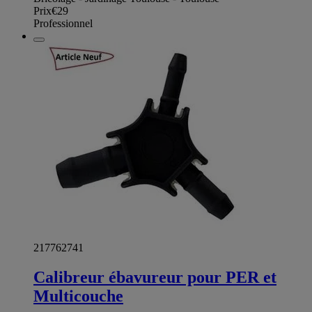
Prix
€29
Professionnel
217762741
Calibreur ébavureur pour PER et
Multicouche