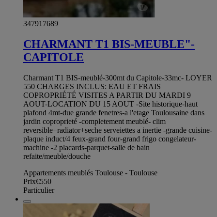
347917689
CHARMANT T1 BIS-MEUBLE"-
CAPITOLE
Charmant T1 BIS-meublé-300mt du Capitole-33mc- LOYER
550 CHARGES INCLUS: EAU ET FRAIS
COPROPRIÉTÉ VISITES A PARTIR DU MARDI 9
AOUT-LOCATION DU 15 AOUT -Site historique-haut
plafond 4mt-due grande fenetres-a l'etage Toulousaine dans
jardin coproprieté -completement meublé- clim
reversible+radiator+seche serveiettes a inertie -grande cuisine-
plaque induct/4 feux-grand four-grand frigo congelateur-
machine -2 placards-parquet-salle de bain
refaite/meuble/douche
Appartements meublés Toulouse - Toulouse
Prix
€550
Particulier