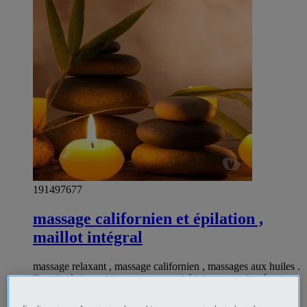
191497677
massage californien et épilation ,
maillot intégral
massage relaxant , massage californien , massages aux huiles .
Douche à disposition masseuse esthéticienne confirmée,, je
propose aussi des épilations maillot integral etc… Tel
0756801403 Toulouse Quartier Compans de 11 h a 20 h sur