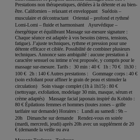
Prestations non thérapeutiques, dédiées à la détente et au bien-
être. Californien – relaxant et enveloppant Suédois –
musculaire et décontractant Oriental – profond et rythmé
Lomi-Lomi – fluide et harmonisant Ayurvédique –
énergétique et équilibrant Massage sur-mesure signature :
Chaque séance est adaptée à vos besoins (stress, tensions,
fatigue). J’ajuste techniques, rythme et pression pour une
détente efficace et ciblée. Possibilité de combiner plusieurs
techniques. Annonce sans ambiguïté : aucune prestation à
caractère sensuel ou intime n’est proposée, y compris pour le
massage sur-mesure. Tarifs : 30 min : 40 € 1h : 70 € 1h30 :
100 € 2h : 140 € Autres prestations : Gommage corps : 40 €
(soin exfoliant pour affiner le grain de peau et stimuler la
circulation) Soin visage complet (1h à 1h15) : 80 €
(nettoyage, exfoliation, modelage 30 min, masque, sérum et
crème adaptés) Massage facial japonais inspiré du Kobido :
80 € Épilations femmes et hommes (toutes zones – grille
tarifaire sur demande) Horaires : Lundi au samedi : 9h –
20h Dimanche sur demande Rendez-vous en soirée
(mardi, mercredi, jeudi) après 20h avec un supplément de 20
€ (demande la veille ou ava