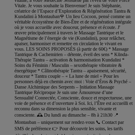
vitalité, à votre Médecine Sensuelle par l'éveil de votre Force
Vitale. Je vous souhaite la Bienvenue! Je suis Stéphanie,
créatrice de l’Espace d’Exploration & Régénération Tantra &
Kundalini à Montauban🌹 Un lieu Cocoon, pensé comme un
véritable écosystème de Bien-Être et de régénération intégrale
où je vous accueille avec douceur, présence et écoute. J'
œuvre principalement à travers le Massage Tantrique et le
Magnétisme de l’énergie de vie (Kundalini), pour relâcher,
apaiser, harmoniser et remettre en circulation le vivant en
vous. LES SOINS PROPOSÉS (à partir de 60€) * Massage
Tantrique & Cachemirien – détente, éveil des sens * Kũnda-
Thérapie Tantra – activation & harmonisation Kundalini *
Soins du Féminin / Masculin – sexothérapie vibratoire &
énergétique * Câlinothérapie Tantra – apaisement, sécurité,
douceur * Tantra couple – « La lune de miel » Pour les
personnes déjà en chemin avec moi : Voie d’Éros & Psyché –
Danse Alchimique des Serpents – Initiation Massage
Tantrique Réciproque Je suis une Âmoureuse d’une
Sensualité Connectée, Consciente, douce et respectueuse, une
voie de présence et d’ouverture à Soi. Ici, l’Être est accueilli et
reconnu dans sa dimension la plus sensible, vivante et
consciente. 🕰️ Du lundi au dimanche – 8h à 21h30 📍
Montauban – uniquement sur rendez-vous 📞 Contact par
SMS de préférence 👉 Pour découvrir les soins, les tarifs