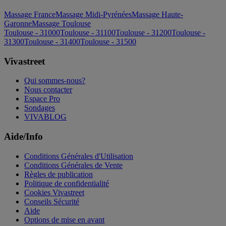
Massage France
Massage Midi-Pyrénées
Massage Haute-
Garonne
Massage Toulouse
Toulouse - 31000
Toulouse - 31100
Toulouse - 31200
Toulouse -
31300
Toulouse - 31400
Toulouse - 31500
Vivastreet
Qui sommes-nous?
Nous contacter
Espace Pro
Sondages
VIVABLOG
Aide/Info
Conditions Générales d'Utilisation
Conditions Générales de Vente
Règles de publication
Politique de confidentialité
Cookies Vivastreet
Conseils Sécurité
Aide
Options de mise en avant