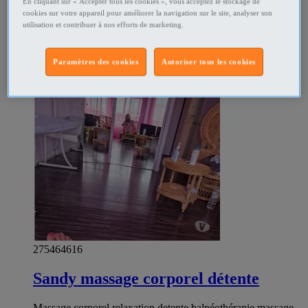
En cliquant sur « Accepter tous les cookies », vous acceptez le stockage de
rendez vous uniquement
cookies sur votre appareil pour améliorer la navigation sur le site, analyser son
utilisation et contribuer à nos efforts de marketing.
Massage Toulouse - Toulouse
Particulier
VIP
Paramètres des cookies
Autoriser tous les cookies
275464616
Sandy massage corporel détente
Massage corporel relaxation detente balnéothérapie massage