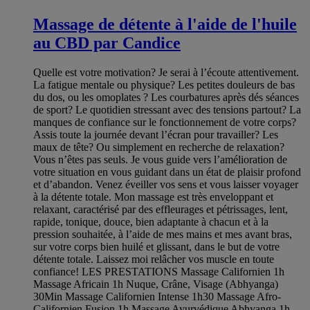
Massage de détente à l'aide de l'huile
au CBD par Candice
Quelle est votre motivation? Je serai à l’écoute attentivement.
La fatigue mentale ou physique? Les petites douleurs de bas
du dos, ou les omoplates ? Les courbatures après dés séances
de sport? Le quotidien stressant avec des tensions partout? La
manques de confiance sur le fonctionnement de votre corps?
Assis toute la journée devant l’écran pour travailler? Les
maux de tête? Ou simplement en recherche de relaxation?
Vous n’êtes pas seuls. Je vous guide vers l’amélioration de
votre situation en vous guidant dans un état de plaisir profond
et d’abandon. Venez éveiller vos sens et vous laisser voyager
à la détente totale. Mon massage est très enveloppant et
relaxant, caractérisé par des effleurages et pétrissages, lent,
rapide, tonique, douce, bien adaptante à chacun et à la
pression souhaitée, à l’aide de mes mains et mes avant bras,
sur votre corps bien huilé et glissant, dans le but de votre
détente totale. Laissez moi relâcher vos muscle en toute
confiance! LES PRESTATIONS Massage Californien 1h
Massage Africain 1h Nuque, Crâne, Visage (Abhyanga)
30Min Massage Californien Intense 1h30 Massage Afro-
Californien Fusion 1h Massage Ayurvédique Abhyanga 1h