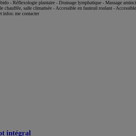
ido - Réflexologie plantaire - Drainage lymphatique - Massage amincis
e chauffée, salle climatisée - Accessible en fauteuil roulant - Accessi
 infos: me contacter
ot intégral