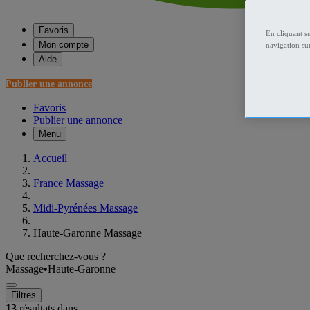
Favoris
En cliquant s
Mon compte
navigation sur
Aide
Publier une annonce
Favoris
Publier une annonce
Menu
Accueil
France Massage
Midi-Pyrénées Massage
Haute-Garonne Massage
Que recherchez-vous ?
Massage
•
Haute-Garonne
Filtres
13
résultats dans