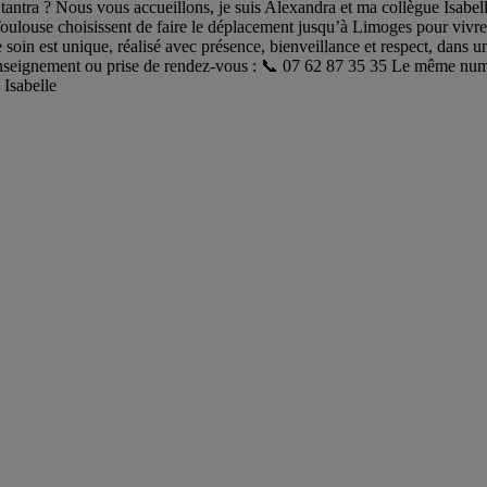
antra ? Nous vous accueillons, je suis Alexandra et ma collègue Isabell
ouse choisissent de faire le déplacement jusqu’à Limoges pour vivre un
e soin est unique, réalisé avec présence, bienveillance et respect, da
renseignement ou prise de rendez-vous : 📞 07 62 87 35 35 Le même numé
 Isabelle