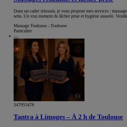
Dans un cadre relaxant, je vous propose mes services : massages
sens. Un vrai moment de lâcher prise et hygiène assurée. Veuill
Massage Toulouse - Toulouse
Particulier
347955478
Tantra à Limoges – À 2 h de Toulouse