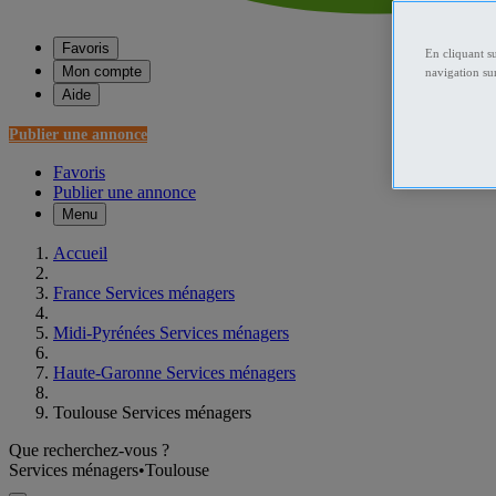
Favoris
En cliquant s
Mon compte
navigation sur
Aide
Publier une annonce
Favoris
Publier une annonce
Menu
Accueil
France Services ménagers
Midi-Pyrénées Services ménagers
Haute-Garonne Services ménagers
Toulouse Services ménagers
Que recherchez-vous ?
Services ménagers
•
Toulouse