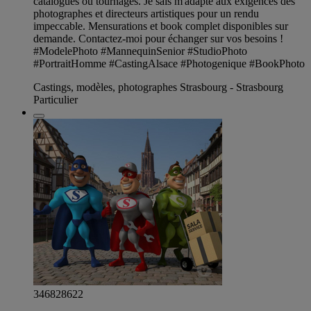
catalogues ou tournages. Je sais m'adapté aux exigences des
photographes et directeurs artistiques pour un rendu
impeccable. Mensurations et book complet disponibles sur
demande. Contactez-moi pour échanger sur vos besoins ! ​
#ModelePhoto #MannequinSenior #StudioPhoto
#PortraitHomme #CastingAlsace #Photogenique #BookPhoto
Castings, modèles, photographes Strasbourg - Strasbourg
Particulier
346828622