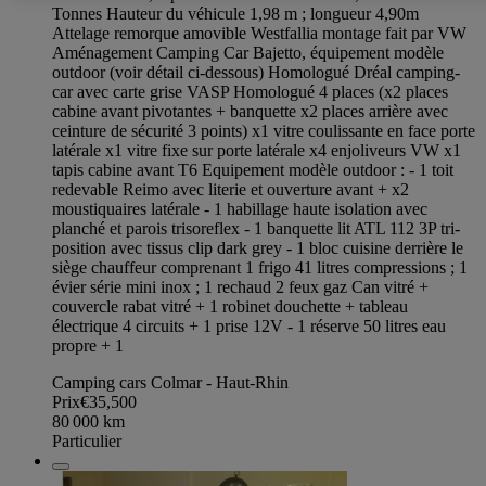
Tonnes Hauteur du véhicule 1,98 m ; longueur 4,90m
Attelage remorque amovible Westfallia montage fait par VW
Aménagement Camping Car Bajetto, équipement modèle
outdoor (voir détail ci-dessous) Homologué Dréal camping-
car avec carte grise VASP Homologué 4 places (x2 places
cabine avant pivotantes + banquette x2 places arrière avec
ceinture de sécurité 3 points) x1 vitre coulissante en face porte
latérale x1 vitre fixe sur porte latérale x4 enjoliveurs VW x1
tapis cabine avant T6 Equipement modèle outdoor : - 1 toit
redevable Reimo avec literie et ouverture avant + x2
moustiquaires latérale - 1 habillage haute isolation avec
planché et parois trisoreflex - 1 banquette lit ATL 112 3P tri-
position avec tissus clip dark grey - 1 bloc cuisine derrière le
siège chauffeur comprenant 1 frigo 41 litres compressions ; 1
évier série mini inox ; 1 rechaud 2 feux gaz Can vitré +
couvercle rabat vitré + 1 robinet douchette + tableau
électrique 4 circuits + 1 prise 12V - 1 réserve 50 litres eau
propre + 1
Camping cars Colmar - Haut-Rhin
Prix
€35,500
80 000
km
Particulier