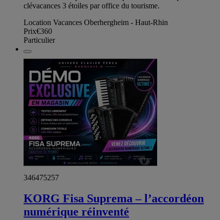
clévacances 3 étoiles par office du tourisme.
Location Vacances Oberhergheim - Haut-Rhin
Prix
€360
Particulier
346475257
KORG Fisa Suprema – l’accordéon
numérique réinventé