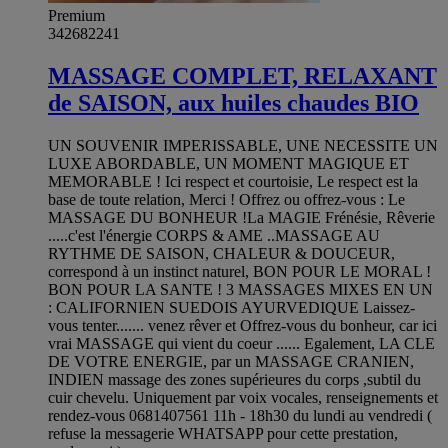
Premium
342682241
MASSAGE COMPLET, RELAXANT
de SAISON, aux huiles chaudes BIO
UN SOUVENIR IMPERISSABLE, UNE NECESSITE UN
LUXE ABORDABLE, UN MOMENT MAGIQUE ET
MEMORABLE ! Ici respect et courtoisie, Le respect est la
base de toute relation, Merci ! Offrez ou offrez-vous : Le
MASSAGE DU BONHEUR !La MAGIE Frénésie, Rêverie
.....c'est l'énergie CORPS & AME ..MASSAGE AU
RYTHME DE SAISON, CHALEUR & DOUCEUR,
correspond à un instinct naturel, BON POUR LE MORAL !
BON POUR LA SANTE ! 3 MASSAGES MIXES EN UN
: CALIFORNIEN SUEDOIS AYURVEDIQUE Laissez-
vous tenter....... venez rêver et Offrez-vous du bonheur, car ici
vrai MASSAGE qui vient du coeur ...... Egalement, LA CLE
DE VOTRE ENERGIE, par un MASSAGE CRANIEN,
INDIEN massage des zones supérieures du corps ,subtil du
cuir chevelu. Uniquement par voix vocales, renseignements et
rendez-vous 0681407561 11h - 18h30 du lundi au vendredi (
refuse la messagerie WHATSAPP pour cette prestation,