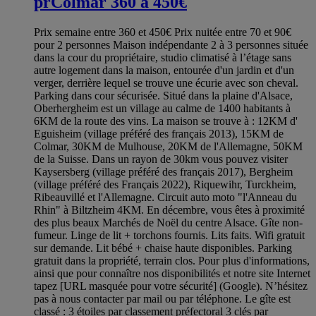
prColmar 360 à 450€
Prix semaine entre 360 et 450€ Prix nuitée entre 70 et 90€
pour 2 personnes Maison indépendante 2 à 3 personnes située
dans la cour du propriétaire, studio climatisé à l’étage sans
autre logement dans la maison, entourée d'un jardin et d'un
verger, derrière lequel se trouve une écurie avec son cheval.
Parking dans cour sécurisée. Situé dans la plaine d'Alsace,
Oberhergheim est un village au calme de 1400 habitants à
6KM de la route des vins. La maison se trouve à : 12KM d'
Eguisheim (village préféré des français 2013), 15KM de
Colmar, 30KM de Mulhouse, 20KM de l'Allemagne, 50KM
de la Suisse. Dans un rayon de 30km vous pouvez visiter
Kaysersberg (village préféré des français 2017), Bergheim
(village préféré des Français 2022), Riquewihr, Turckheim,
Ribeauvillé et l'Allemagne. Circuit auto moto "l'Anneau du
Rhin" à Biltzheim 4KM. En décembre, vous êtes à proximité
des plus beaux Marchés de Noël du centre Alsace. Gîte non-
fumeur. Linge de lit + torchons fournis. Lits faits. Wifi gratuit
sur demande. Lit bébé + chaise haute disponibles. Parking
gratuit dans la propriété, terrain clos. Pour plus d'informations,
ainsi que pour connaître nos disponibilités et notre site Internet
tapez [URL masquée pour votre sécurité] (Google). N’hésitez
pas à nous contacter par mail ou par téléphone. Le gîte est
classé : 3 étoiles par classement préfectoral 3 clés par