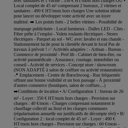
avec sanitaires et 1 vitrine : 350 € HT/mois hors charges OU •
Local complet de 45 m² comprenant 2 bureaux, 2 vitrines et
sanitaires : 490 € HT/mois hors charges Une solution idéale
pour lancer ou développer votre activité avec un loyer
maîtrisé. ➡️ Les points forts - 2 belles vitrines - Possibilité de
marquage publicitaire - Local lumineux - Dalles LED - Clim -
Fibre prête à l’emploi - Volets roulants électriques - Stores
électriques - Parquet au sol - WC avec lavabo et eau chaude -
Stationnement facile pour la clientèle devant le local Pas de
travaux à prévoir ! ✅ Activités adaptées : - Artisan - Bureau -
Commerce de proximité - Prof lib - Cabinet de bien-être, ou
activité paramédicale - Assurance, courtage, immobilier ou
conseil - Activité de services - Concept store / showroom
(NON ADAPTÉ à salon de coiffure ou activité restauration)
📍 Emplacement - Centre de Rœschwoog - Rue fréquentée
offrant une bonne visibilité et un bon passage - À proximité
d'autres commerce (boutiques, salon de coiffure,...)
➡️Conditions de location • A/ Configuration 1 : bureau de 26
m² - Loyer : 350 € HT/mois hors charges - Provision sur
charges : 40 €/mois - Charges comprenant notamment le
chauffage collectif au fioul et les charges communes
(régularisation annuelle sur justificatifs de décompte réel) • B/
Configuration 2 : local complet de 45 m² - Loyer : 490 €
HT/mois hors charges - Provision sur charges : 60 €/mois -