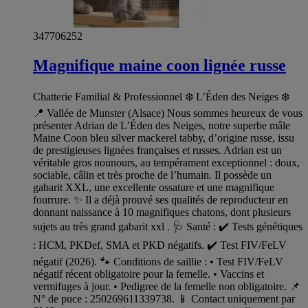
347706252
Magnifique maine coon lignée russe
Chatterie Familial & Professionnel ❄️ L’Éden des Neiges ❄️
📍 Vallée de Munster (Alsace) Nous sommes heureux de vous
présenter Adrian de L’Éden des Neiges, notre superbe mâle
Maine Coon bleu silver mackerel tabby, d’origine russe, issu
de prestigieuses lignées françaises et russes. Adrian est un
véritable gros nounours, au tempérament exceptionnel : doux,
sociable, câlin et très proche de l’humain. Il possède un
gabarit XXL, une excellente ossature et une magnifique
fourrure. ✨ Il a déjà prouvé ses qualités de reproducteur en
donnant naissance à 10 magnifiques chatons, dont plusieurs
sujets au très grand gabarit xxl . 🩺 Santé : ✔️ Tests génétiques
: HCM, PKDef, SMA et PKD négatifs. ✔️ Test FIV/FeLV
négatif (2026). 🐾 Conditions de saillie : • Test FIV/FeLV
négatif récent obligatoire pour la femelle. • Vaccins et
vermifuges à jour. • Pedigree de la femelle non obligatoire. 📌
N° de puce : 250269611339738. 📱 Contact uniquement par