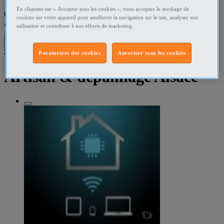
En cliquant sur « Accepter tous les cookies », vous acceptez le stockage de
Que recherchez-vous ?
cookies sur votre appareil pour améliorer la navigation sur le site, analyser son
Artisans - Dépannages
•
Alsace
utilisation et contribuer à nos efforts de marketing.
Filtres
3
résultats dans
Paramètres des cookies
Autoriser tous les cookies
Artisan & dépannage Alsace