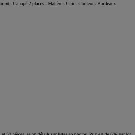
roduit : Canapé 2 places - Matière : Cuir - Couleur : Bordeaux
t 50 pièces, selon détails sur listes en photos. Prix est de 60€ par lot