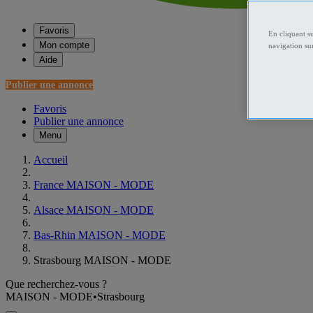
Favoris
En cliquant s
Mon compte
navigation sur
Aide
Publier une annonce
Favoris
Publier une annonce
Menu
Accueil
France MAISON - MODE
Alsace MAISON - MODE
Bas-Rhin MAISON - MODE
Strasbourg MAISON - MODE
Que recherchez-vous ?
MAISON - MODE
•
Strasbourg