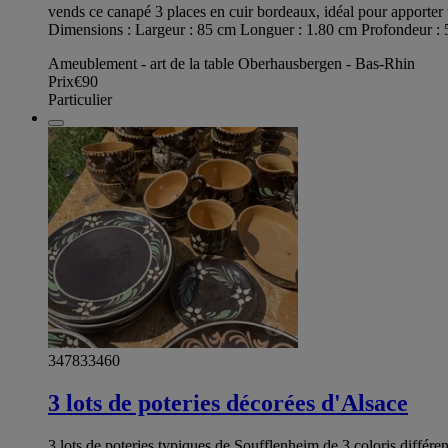
vends ce canapé 3 places en cuir bordeaux, idéal pour apporter 
Dimensions : Largeur : 85 cm Longuer : 1.80 cm Profondeur :
Ameublement - art de la table Oberhausbergen - Bas-Rhin
Prix
€90
Particulier
347833460
3 lots de poteries décorées d'Alsace
3 lots de poteries typiques de Soufflenheim de 3 coloris différen