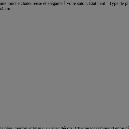
une touche chaleureuse et élégante à votre salon. État neuf - Type de p
 54 cm
ts bleu, marron et brun clair avec décors. Chaque lot comprend entre 4à e