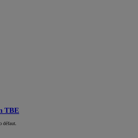
en TBE
o défaut.