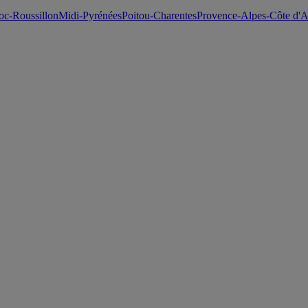
c-Roussillon
Midi-Pyrénées
Poitou-Charentes
Provence-Alpes-Côte d'A