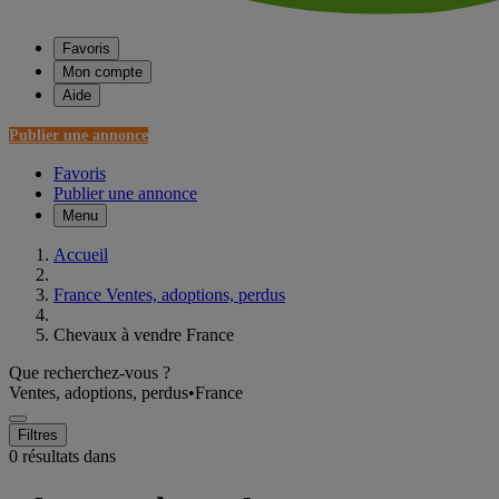
Favoris
Mon compte
Aide
Publier une annonce
Favoris
Publier une annonce
Menu
Accueil
France Ventes, adoptions, perdus
Chevaux à vendre France
Que recherchez-vous ?
Ventes, adoptions, perdus
•
France
Filtres
0 résultats dans