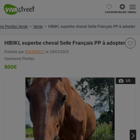
FAVORIS
PUBLIER ?
MENU
e Penfao Vente
Vente
HIBIKI, superbe cheval Selle Français PP à adopter
HIBIKI, superbe cheval Selle Français PP à adopter
Publiée par
#32428627
le 29/01/2025
Guemene Penfao
800€
1
/5