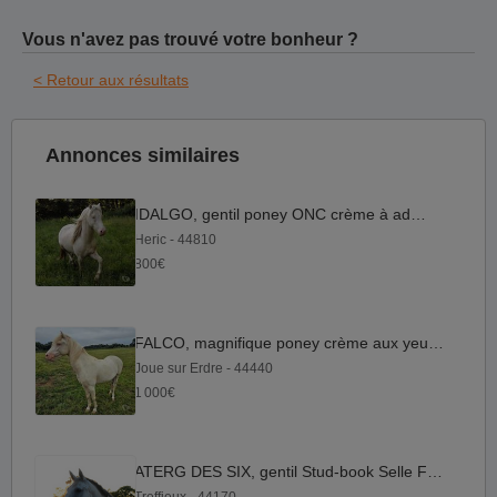
Vous n'avez pas trouvé votre bonheur ?
< Retour aux résultats
Annonces similaires
IDALGO, gentil poney ONC crème à adopter
Heric - 44810
800€
FALCO, magnifique poney crème aux yeux bleus à adopter
Joue sur Erdre - 44440
1 000€
ATERG DES SIX, gentil Stud-book Selle Français hongre