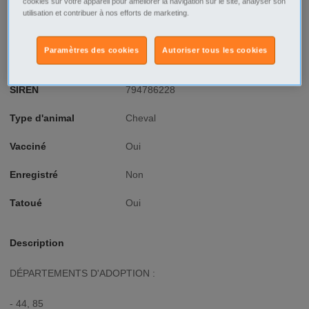
cookies sur votre appareil pour améliorer la navigation sur le site, analyser son
Ville/Code postal
Pays de la Loire
utilisation et contribuer à nos efforts de marketing.
Loire-Atlantique
Guemene Penfao
Paramètres des cookies
Autoriser tous les cookies
Type d'annonce
Professionnel Offre
SIREN
794786228
Type d'animal
Cheval
Vacciné
Oui
Enregistré
Non
Tatoué
Oui
Description
DÉPARTEMENTS D'ADOPTION :
- 44, 85