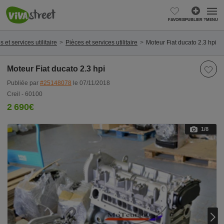
FAVORIS
PUBLIER ?
MENU
 et services utilitaire
Pièces et services utilitaire
Moteur Fiat ducato 2.3 hpi
Moteur Fiat ducato 2.3 hpi
Publiée par
#25148078
le 07/11/2018
Creil - 60100
2 690€
1
/8