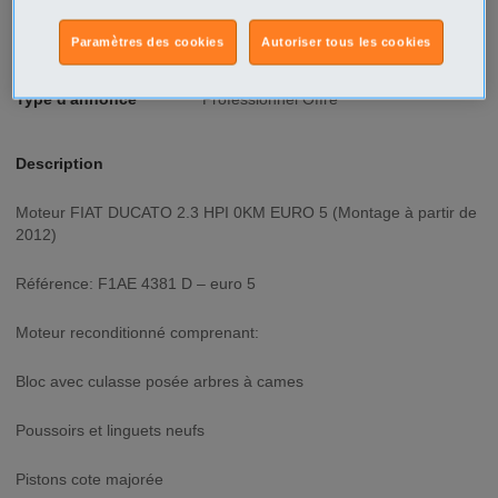
Ville/Code postal
Picardie
Oise
Paramètres des cookies
Autoriser tous les cookies
Creil - 60100
Type d'annonce
Professionnel Offre
Description
Moteur FIAT DUCATO 2.3 HPI 0KM EURO 5 (Montage à partir de
2012)
Référence: F1AE 4381 D – euro 5
Moteur reconditionné comprenant:
Bloc avec culasse posée arbres à cames
Poussoirs et linguets neufs
Pistons cote majorée