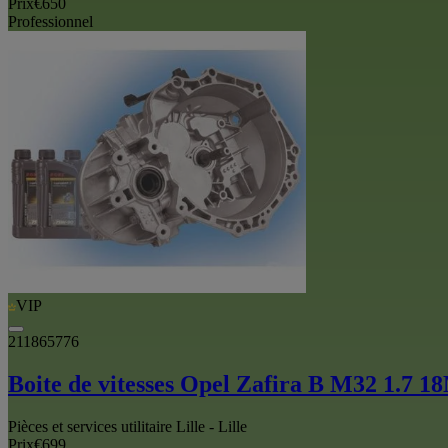
Prix
€650
Professionnel
VIP
211865776
Boite de vitesses Opel Zafira B M32 1.
Pièces et services utilitaire Lille - Lille
Prix
€699