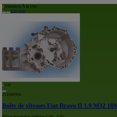
Annonces À la Une
Voir tout
VIP
212049904
Boite de vitesses Fiat Bravo II 1.9 M32
Pièces et services utilitaire Lille - Lille