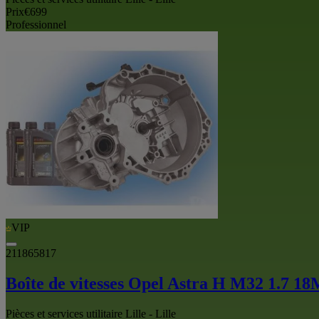
Prix
€699
Professionnel
VIP
211865817
Boîte de vitesses Opel Astra H M32 1.7
Pièces et services utilitaire Lille - Lille