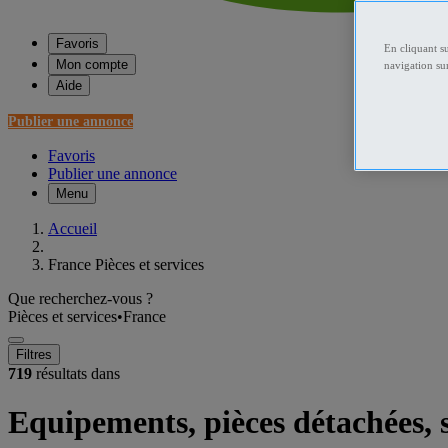
Favoris
En cliquant s
Mon compte
navigation sur
Aide
Publier une annonce
Favoris
Publier une annonce
Menu
Accueil
France Pièces et services
Que recherchez-vous ?
Pièces et services
•
France
Filtres
719
résultats dans
Equipements, pièces détachées, 