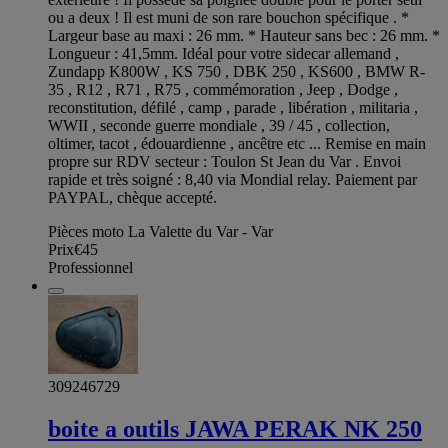
ou a deux ! Il est muni de son rare bouchon spécifique . *
Largeur base au maxi : 26 mm. * Hauteur sans bec : 26 mm. *
Longueur : 41,5mm. Idéal pour votre sidecar allemand ,
Zundapp K800W , KS 750 , DBK 250 , KS600 , BMW R-
35 , R12 , R71 , R75 , commémoration , Jeep , Dodge ,
reconstitution, défilé , camp , parade , libération , militaria ,
WWII , seconde guerre mondiale , 39 / 45 , collection,
oltimer, tacot , édouardienne , ancêtre etc ... Remise en main
propre sur RDV secteur : Toulon St Jean du Var . Envoi
rapide et très soigné : 8,40 via Mondial relay. Paiement par
PAYPAL, chèque accepté.
Pièces moto La Valette du Var - Var
Prix
€45
Professionnel
309246729
boite a outils JAWA PERAK NK 250