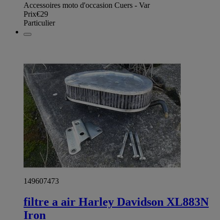
Accessoires moto d'occasion Cuers - Var
Prix
€29
Particulier
149607473
filtre a air Harley Davidson XL883N
Iron