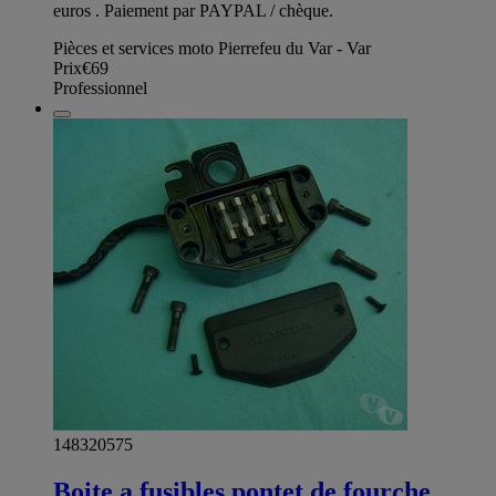
euros . Paiement par PAYPAL / chèque.
Pièces et services moto Pierrefeu du Var - Var
Prix
€69
Professionnel
148320575
Boite a fusibles pontet de fourche