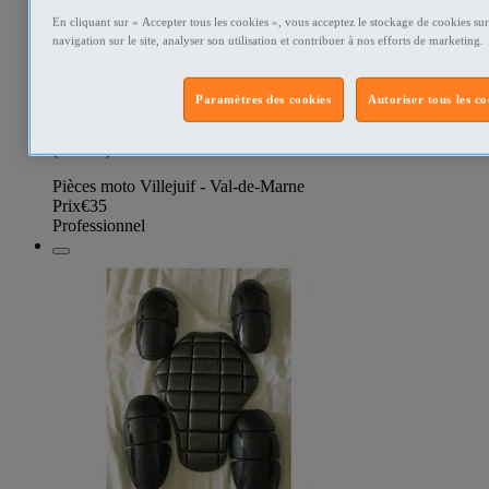
protection pluie pratique qui s'enfile facilement par dessus la
En cliquant sur « Accepter tous les cookies », vous acceptez le stockage de cookies sur
sacoche. Avec deux poches extérieure pratiques transparentes
navigation sur le site, analyser son utilisation et contribuer à nos efforts de marketing.
à l'avant vous permettant de facilement accéder à votre
téléphone et Porte cartes et à d'autres petits objets dont vous
avez rapidement besoin . Muni d'une poignée de transport.
Paramètres des cookies
Autoriser tous les co
Prix 35€ sans le port. me contacter pour plus d'informations et
pas de livraison. Remise en main propre sur Paris et Villejuif
(94800.)
Pièces moto Villejuif - Val-de-Marne
Prix
€35
Professionnel