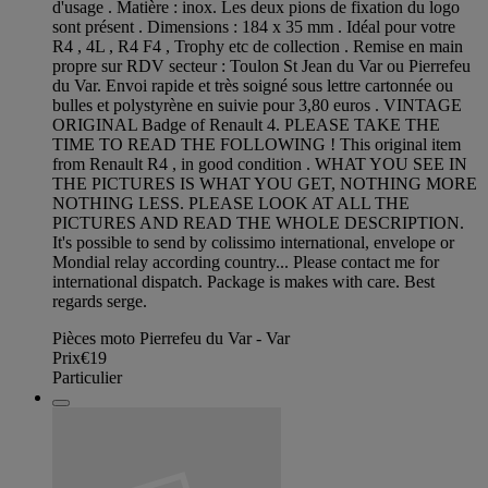
d'usage . Matière : inox. Les deux pions de fixation du logo
sont présent . Dimensions : 184 x 35 mm . Idéal pour votre
R4 , 4L , R4 F4 , Trophy etc de collection . Remise en main
propre sur RDV secteur : Toulon St Jean du Var ou Pierrefeu
du Var. Envoi rapide et très soigné sous lettre cartonnée ou
bulles et polystyrène en suivie pour 3,80 euros . VINTAGE
ORIGINAL Badge of Renault 4. PLEASE TAKE THE
TIME TO READ THE FOLLOWING ! This original item
from Renault R4 , in good condition . WHAT YOU SEE IN
THE PICTURES IS WHAT YOU GET, NOTHING MORE
NOTHING LESS. PLEASE LOOK AT ALL THE
PICTURES AND READ THE WHOLE DESCRIPTION.
It's possible to send by colissimo international, envelope or
Mondial relay according country... Please contact me for
international dispatch. Package is makes with care. Best
regards serge.
Pièces moto Pierrefeu du Var - Var
Prix
€19
Particulier