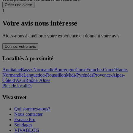
Créer une alerte
1
Votre avis nous intéresse
Aidez-nous à améliorer votre expérience en donnant votre avis.
Donnez votre avis
Localités à proximité
Aquitaine
Basse-Normandie
Bourgogne
Corse
Franche-Comté
Haute-
Normandie
Languedoc-Roussillon
Midi-Pyrénées
Provence-Alpes-
Côte d'Azur
Rhône-Alpes
Plus de localités
Vivastreet
Qui sommes-nous?
Nous contacter
Espace Pro
Sondages
VIVABLOG