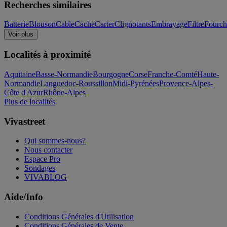
Recherches similaires
Batterie
Blouson
Cable
Cache
Carter
Clignotants
Embrayage
Filtre
Fourch
Voir plus
Localités à proximité
Aquitaine
Basse-Normandie
Bourgogne
Corse
Franche-Comté
Haute-
Normandie
Languedoc-Roussillon
Midi-Pyrénées
Provence-Alpes-
Côte d'Azur
Rhône-Alpes
Plus de localités
Vivastreet
Qui sommes-nous?
Nous contacter
Espace Pro
Sondages
VIVABLOG
Aide/Info
Conditions Générales d'Utilisation
Conditions Générales de Vente