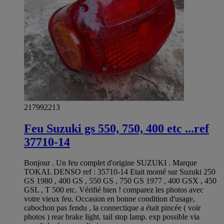
217992213
Feu Suzuki gs 550, 750, 400 etc ...ref
37710-14
Bonjour . Un feu complet d'origine SUZUKI . Marque
TOKAL DENSO ref : 35710-14 Etait monté sur Suzuki 250
GS 1980 , 400 GS , 550 GS , 750 GS 1977 , 400 GSX , 450
GSL , T 500 etc. Vérifié bien ! comparez les photos avec
votre vieux feu. Occasion en bonne condition d'usage,
cabochon pas fendu , la connectique a était pincée ( voir
photos ) rear brake light. tail stop lamp. exp possible via