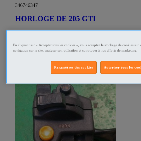
346746347
HORLOGE DE 205 GTI
Vends une horloge de 205 gti ph 2 en très bonne état, testé
Pièce d'origine Prix fixe : 60 euros Envoi possible a vos frais
Emballage sérieux est soigné
En cliquant sur « Accepter tous les cookies », vous acceptez le stockage de cookies sur 
navigation sur le site, analyser son utilisation et contribuer à nos efforts de marketing.
Pièces moto St Vrain - Essonne
Prix
€60
Particulier
Paramètres des cookies
Autoriser tous les coo