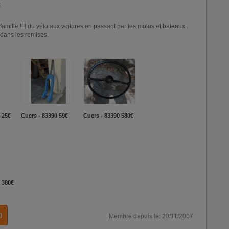
E
amille !!!! du vélo aux voitures en passant par les motos et bateaux .
e dans les remises.
25€
Cuers - 83390
59€
Cuers - 83390
580€
380€
)
Membre depuis le: 20/11/2007