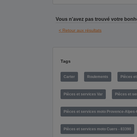
Vous n'avez pas trouvé votre bonh
< Retour aux résultats
Tags
Carter
Roulements
Pièces e
Pièces et services Var
Pièces et se
Pièces et services moto Provence-Alpes-
Pièces et services moto Cuers - 83390