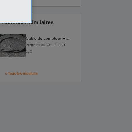
Annonces similaires
Cable de compteur ROCVALE
Pierrefeu du Var - 83390
20€
« Tous les résultats