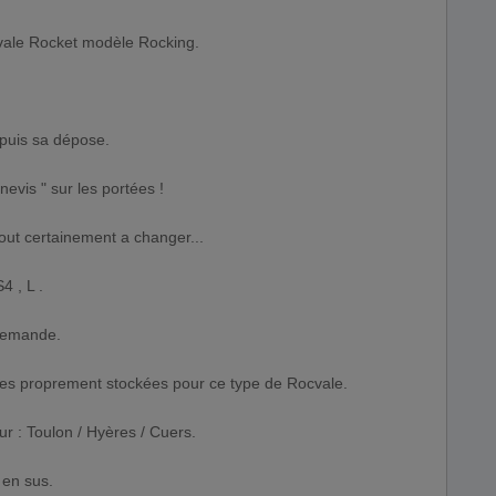
cvale Rocket modèle Rocking.
puis sa dépose.
evis " sur les portées !
out certainement a changer...
 , L .
 demande.
ces proprement stockées pour ce type de Rocvale.
 : Toulon / Hyères / Cuers.
 en sus.