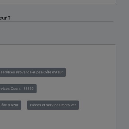
eur ?
t services Provence-Alpes-Côte d'Azur
rvices Cuers - 83390
Côte d'Azur
Pièces et services moto Var