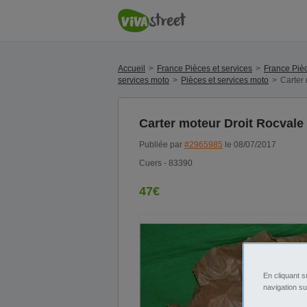
Accueil
France Pièces et services
France Pièc
services moto
Pièces et services moto
Carter
Carter moteur Droit Rocvale
Publiée par
#2965985
le 08/07/2017
Cuers - 83390
47€
En cliquant s
navigation su