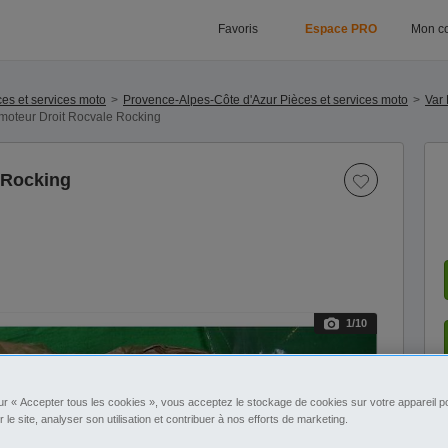
Favoris
Espace PRO
Mon c
es et services moto
Provence-Alpes-Côte d'Azur Pièces et services moto
Var 
 moteur Droit Rocvale Rocking
 Rocking
1
/10
ur « Accepter tous les cookies », vous acceptez le stockage de cookies sur votre appareil po
r le site, analyser son utilisation et contribuer à nos efforts de marketing.