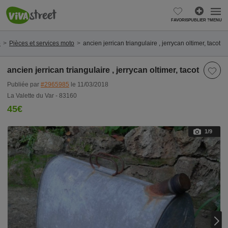
FAVORIS
PUBLIER ?
MENU
o
Pièces et services moto
ancien jerrican triangulaire , jerrycan oltimer, tacot
ancien jerrican triangulaire , jerrycan oltimer, tacot
Publiée par
#2965985
le 11/03/2018
La Valette du Var - 83160
45€
1
/9