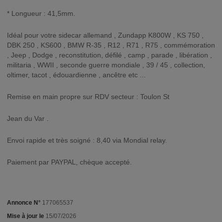
* Longueur : 41,5mm.
Idéal pour votre sidecar allemand , Zundapp K800W , KS 750 ,
DBK 250 , KS600 , BMW R-35 , R12 , R71 , R75 , commémoration
, Jeep , Dodge , reconstitution, défilé , camp , parade , libération ,
militaria , WWII , seconde guerre mondiale , 39 / 45 , collection,
oltimer, tacot , édouardienne , ancêtre etc ...
Remise en main propre sur RDV secteur : Toulon St
Jean du Var .
Envoi rapide et très soigné : 8,40 via Mondial relay.
Paiement par PAYPAL, chèque accepté.
Annonce N°
177065537
Mise à jour le
15/07/2026