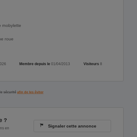
e mobylette
une roue
2026
Membre depuis le
01/04/2013
Visiteurs
8
de sécurité
afin de les éviter
e ?
Signaler cette annonce
ons en