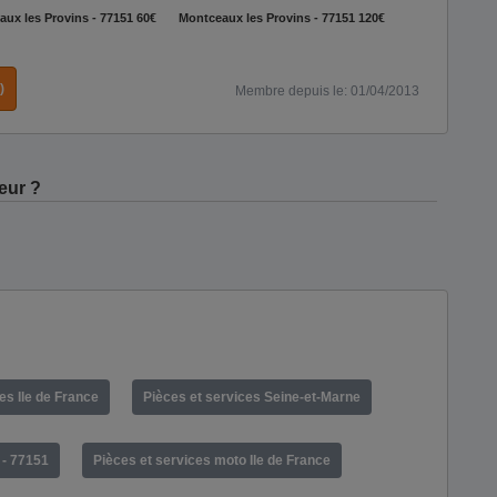
ux les Provins - 77151
60€
Montceaux les Provins - 77151
120€
)
Membre depuis le: 01/04/2013
eur ?
es Ile de France
Pièces et services Seine-et-Marne
 - 77151
Pièces et services moto Ile de France