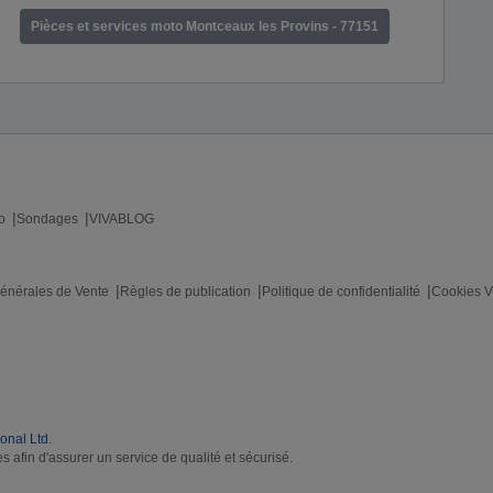
Pièces et services moto Montceaux les Provins - 77151
o
Sondages
VIVABLOG
énérales de Vente
Règles de publication
Politique de confidentialité
Cookies V
ional Ltd
.
s afin d'assurer un service de qualité et sécurisé.