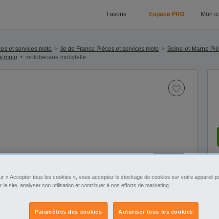
Favoris
Espace PRO
Mon c
es et services moto
Ile de France Pièces et services moto
Seine-et-Marne Piè
es moto
motobecane mobylette
1
/3
ur « Accepter tous les cookies », vous acceptez le stockage de cookies sur votre appareil po
r le site, analyser son utilisation et contribuer à nos efforts de marketing.
Paramètres des cookies
Autoriser tous les cookies