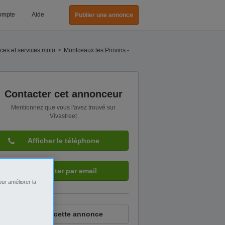
ompte
Aide
Publier une annonce
ces et services moto
Montceaux les Provins -
Contacter cet annonceur
Mentionnez que vous l'avez trouvé sur
Vivastreet
Afficher le téléphone
Contacter par email
ur améliorer la
Signaler cette annonce