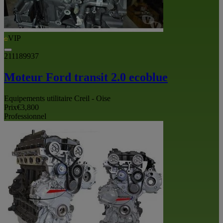
VIP
211189937
Moteur Ford transit 2.0 ecoblue
Equipements utilitaire Creil - Oise
Prix
€3,800
Professionnel