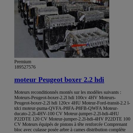
Premium
189527576
moteur Peugeot boxer 2.2 hdi
Moteurs reconditionnés montés sur les modèles suivants :
Moteurs-Peugeot-boxer-2.2l hdi 100cv 4HV Moteurs-
Peugeot-boxer-2.2l hdi 120cv 4HU Moteur-Ford-transit-2.2 l-
tdci moteur-puma-QVFA-P8FA-P8FB-QWFA Moteur-
ducato-2.2l-4HV-100 CV Moteur-jumper-2.2l-hdi-4HU
P22DTE 120 CV Moteur-jumper-2.2l-hdi-4HV P22DTE 100
CV Moteurs équipés de pistons à tête renforcée Comprenant
bloc avec culasse posée arbre à cames distribution complète