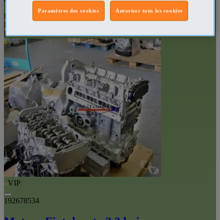
Paramètres des cookies
Autoriser tous les cookies
Pièces et services utilitaire Creil - Oise
Prix
€2,690
Professionnel
VIP
192678534