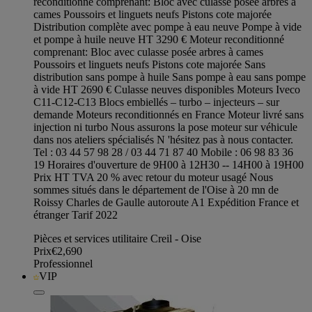
reconditionné comprenant: Bloc avec culasse posée arbres à
cames Poussoirs et linguets neufs Pistons cote majorée
Distribution complète avec pompe à eau neuve Pompe à vide
et pompe à huile neuve HT 3290 € Moteur reconditionné
comprenant: Bloc avec culasse posée arbres à cames
Poussoirs et linguets neufs Pistons cote majorée Sans
distribution sans pompe à huile Sans pompe à eau sans pompe
à vide HT 2690 € Culasse neuves disponibles Moteurs Iveco
C11-C12-C13 Blocs embiellés – turbo – injecteurs – sur
demande Moteurs reconditionnés en France Moteur livré sans
injection ni turbo Nous assurons la pose moteur sur véhicule
dans nos ateliers spécialisés N 'hésitez pas à nous contacter.
Tel : 03 44 57 98 28 / 03 44 71 87 40 Mobile : 06 98 83 36
19 Horaires d'ouverture de 9H00 à 12H30 -- 14H00 à 19H00
Prix HT TVA 20 % avec retour du moteur usagé Nous
sommes situés dans le département de l'Oise à 20 mn de
Roissy Charles de Gaulle autoroute A1 Expédition France et
étranger Tarif 2022
Pièces et services utilitaire Creil - Oise
Prix
€2,690
Professionnel
VIP