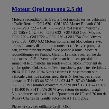
Moteur Opel movano 2.5 dti
Moteurs reconditionnés G9U 2.5 dci montés sur les véhicules
: Trafic Renault G9U 630 –G9U 632 Master Renault G9U
720 – G9U 722 – G9U 750 –G9U 754 Nissan interstar 2.5
dCi 150cv G9U 630 - G9U 632 - G9U 650 Opel Movano
G9U 720 – G9U 722 – G9U 750 –G9U 754 Opel Vivaro
G9U 630 –G9U 632 Moteur comprenant bloc culassé avec
arbres à cames, distribution montée et calée avec pompe à
eau, carter inférieur monté avec pompe à huile. Moteurs
reconditionnés en France. Garanti 12 mois avec reprise du
moteur usagé. Enlèvement des marchandises possible le
samedi et le dimanche sur rendez-vous. Stock important de
vilebrequins, Culasses, bielles, coussinets, pochettes de joints.
PRIX HT TVA 20 % Nous assurons la pose moteur sur
véhicule dans nos ateliers spécialisés N 'hésitez pas à nous
contacter. Tel : 03 44 57 98 28 / 03 44 71 87 40 Mobile : 06
98 83 36 19 Horaires d'ouverture de 9H00 à 12H30 -- 14H00
à 19H00 Prix HT TVA 20 % avec retour du moteur usagé
Nous sommes situés dans le département de l'Oise à 20 mn de
Roissy Charles de Gaulle autoroute A1 Tarif 2022
Pièces et services utilitaire Creil - Oise