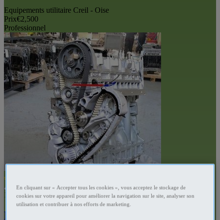
Equipements utilitaire Creil - Oise
Prix
€2,500
Professionnel
VIP
En cliquant sur « Accepter tous les cookies », vous acceptez le stockage de
134011236
cookies sur votre appareil pour améliorer la navigation sur le site, analyser son
utilisation et contribuer à nos efforts de marketing.
Moteur Fiat ducato 2.3 multijet