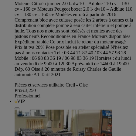
Moteurs Citroën jumper 2.0 l- dw10 – Adblue 110 cv – 130
cv - 160 cv Moteurs Peugeot boxer 2.0 l- dw10 – Adblue 110
cv – 130 cv - 160 cv Modèles euro 6 à partir de 2016
Comprenant bloc avec culasse posée les 2 arbres à cames et la
distribution complète pompe à eau carter inférieur et pompe à
huile. Tous nos moteurs sont réalésés et montés avec des
pistons neufs Reconditionnés en France Moteurs disponibles
Expédition rapide Ce prix inclut le retour du moteur usagé
Prix ht tva 20% Pose possible en atelier spécialisé N'hésitez
pas à nous contacter Tel : 03 44 71 87 40 / 03 44 57 98 28
Mobile : 06 98 83 36 19 / 06 98 83 36 19 Horaires : du lundi
au vendredi de 9h00 à 12h30 Après-midi de 14h00 à 19h00
Dép. 60 Oise à 20 minutes de Roissy Charles de Gaulle
autoroute A1 Tarif 2021
Pièces et services utilitaire Creil - Oise
Prix
€3,250
Professionnel
VIP