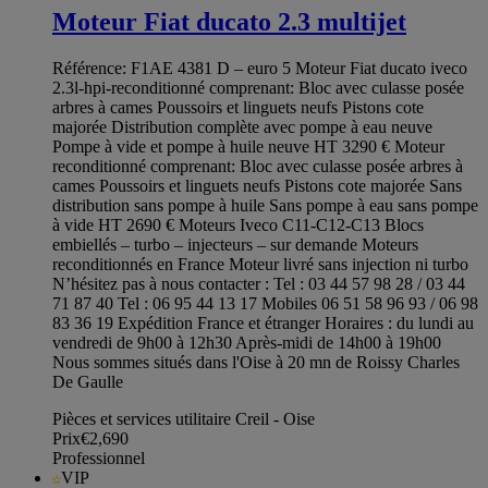
Moteur Fiat ducato 2.3 multijet
Référence: F1AE 4381 D – euro 5 Moteur Fiat ducato iveco
2.3l-hpi-reconditionné comprenant: Bloc avec culasse posée
arbres à cames Poussoirs et linguets neufs Pistons cote
majorée Distribution complète avec pompe à eau neuve
Pompe à vide et pompe à huile neuve HT 3290 € Moteur
reconditionné comprenant: Bloc avec culasse posée arbres à
cames Poussoirs et linguets neufs Pistons cote majorée Sans
distribution sans pompe à huile Sans pompe à eau sans pompe
à vide HT 2690 € Moteurs Iveco C11-C12-C13 Blocs
embiellés – turbo – injecteurs – sur demande Moteurs
reconditionnés en France Moteur livré sans injection ni turbo
N’hésitez pas à nous contacter : Tel : 03 44 57 98 28 / 03 44
71 87 40 Tel : 06 95 44 13 17 Mobiles 06 51 58 96 93 / 06 98
83 36 19 Expédition France et étranger Horaires : du lundi au
vendredi de 9h00 à 12h30 Après-midi de 14h00 à 19h00
Nous sommes situés dans l'Oise à 20 mn de Roissy Charles
De Gaulle
Pièces et services utilitaire Creil - Oise
Prix
€2,690
Professionnel
VIP