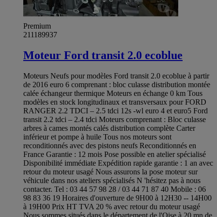
Premium
211189937
Moteur Ford transit 2.0 ecoblue
Moteurs Neufs pour modèles Ford transit 2.0 ecoblue à partir
de 2016 euro 6 comprenant : bloc culasse distribution montée
calée échangeur thermique Moteurs en échange 0 km Tous
modèles en stock longitudinaux et transversaux pour FORD
RANGER 2.2 TDCI – 2.5 tdci 12s -wl euro 4 et euro5 Ford
transit 2.2 tdci – 2.4 tdci Moteurs comprenant : Bloc culasse
arbres à cames montés calés distribution complète Carter
inférieur et pompe à huile Tous nos moteurs sont
reconditionnés avec des pistons neufs Reconditionnés en
France Garantie : 12 mois Pose possible en atelier spécialisé
Disponibilité immédiate Expédition rapide garantie : 1 an avec
retour du moteur usagé Nous assurons la pose moteur sur
véhicule dans nos ateliers spécialisés N 'hésitez pas à nous
contacter. Tel : 03 44 57 98 28 / 03 44 71 87 40 Mobile : 06
98 83 36 19 Horaires d'ouverture de 9H00 à 12H30 -- 14H00
à 19H00 Prix HT TVA 20 % avec retour du moteur usagé
Nous sommes situés dans le département de l'Oise à 20 mn de