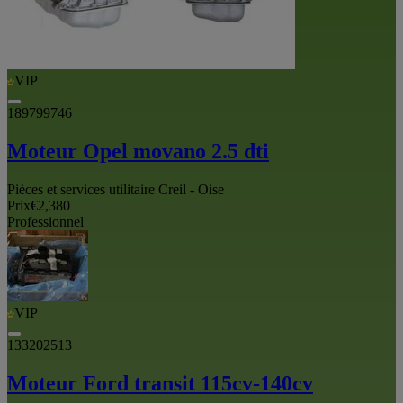
VIP
189799746
Moteur Opel movano 2.5 dti
Pièces et services utilitaire Creil - Oise
Prix
€2,380
Professionnel
VIP
133202513
Moteur Ford transit 115cv-140cv