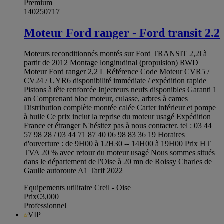
Premium
140250717
Moteur Ford ranger - Ford transit 2.2
Moteurs reconditionnés montés sur Ford TRANSIT 2,2l à
partir de 2012 Montage longitudinal (propulsion) RWD
Moteur Ford ranger 2,2 L Référence Code Moteur CVR5 /
CV24 / UYR6 disponibilité immédiate / expédition rapide
Pistons à tête renforcée Injecteurs neufs disponibles Garanti 1
an Comprenant bloc moteur, culasse, arbres à cames
Distribution complète montée calée Carter inférieur et pompe
à huile Ce prix inclut la reprise du moteur usagé Expédition
France et étranger N'hésitez pas à nous contacter. tel : 03 44
57 98 28 / 03 44 71 87 40 06 98 83 36 19 Horaires
d'ouverture : de 9H00 à 12H30 -- 14H00 à 19H00 Prix HT
TVA 20 % avec retour du moteur usagé Nous sommes situés
dans le département de l'Oise à 20 mn de Roissy Charles de
Gaulle autoroute A1 Tarif 2022
Equipements utilitaire Creil - Oise
Prix
€3,000
Professionnel
VIP