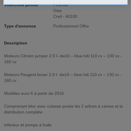
Ville/Code postal
Picardie
Oise
Creil - 60100
Type d'annonce
Professionnel Offre
Description
Moteurs Citroën jumper 2.0 l- dw10 – blue-hdi 110 cv – 130 cv -
160 cv
Moteurs Peugeot boxer 2.0 l- dw10 – blue-hdi 110 cv – 130 cv -
160 cv
Modèles euro 6 à partir de 2016
Comprenant bloc avec culasse posée les 2 arbres à cames et la
distribution complète
inférieur et pompe à huile.