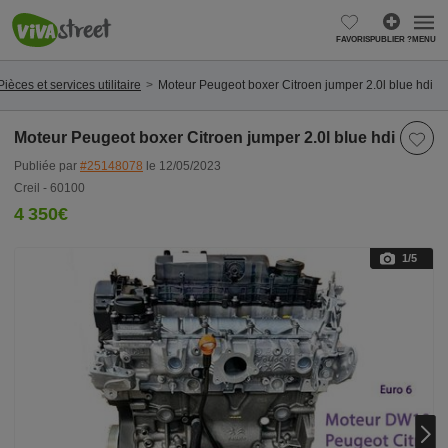
FAVORIS
PUBLIER ?
MENU
Pièces et services utilitaire
Moteur Peugeot boxer Citroen jumper 2.0l blue hdi
Moteur Peugeot boxer Citroen jumper 2.0l blue hdi
Publiée par
#25148078
le 12/05/2023
Creil - 60100
4 350€
1
/5