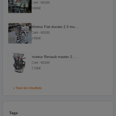
Creil - 60100
3 800€
Moteur Fiat ducato 2.3 multijet
Creil - 60100
2 690€
moteur Renault master 2.3 dci
Creil - 60100
2 700€
« Tous les résultats
Tags