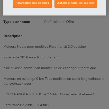
Paramètres des cookies
Autoriser tous les cookies
Ville/Code postal
Picardie
Oise
Creil - 60100
Type d'annonce
Professionnel Offre
Description
Moteurs Neufs pour modèles Ford transit 2.0 ecoblue
à partir de 2016 euro 6 comprenant :
bloc culasse distribution montée calée échangeur thermique
Moteurs en échange 0 km Tous modèles en stock longitudinaux et
transversaux pour
FORD RANGER 2.2 TDCI – 2.5 tdci 12s -wl euro 4 et euro5
Ford transit 2.2 tdci – 2.4 tdci