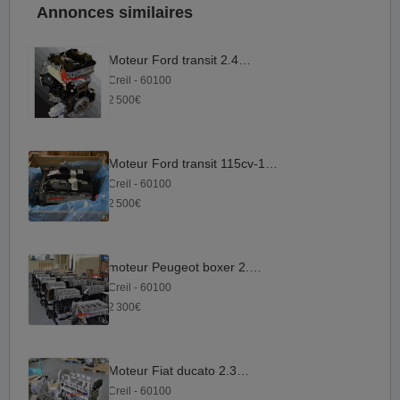
Annonces similaires
Moteur Ford transit 2.4 tdci
Creil - 60100
2 500€
Moteur Ford transit 115cv-140cv
Creil - 60100
2 500€
moteur Peugeot boxer 2.2 hdi
Creil - 60100
2 300€
Moteur Fiat ducato 2.3 hpi
Creil - 60100