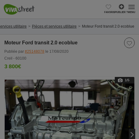
FAVORIS
PUBLIER ?
MENU
rvices utilitaire
Pièces et services utilitaire
Moteur Ford transit 2.0 ecoblue
Moteur Ford transit 2.0 ecoblue
Publiée par
#25148078
le 17/08/2020
Creil - 60100
3 800€
1
/5