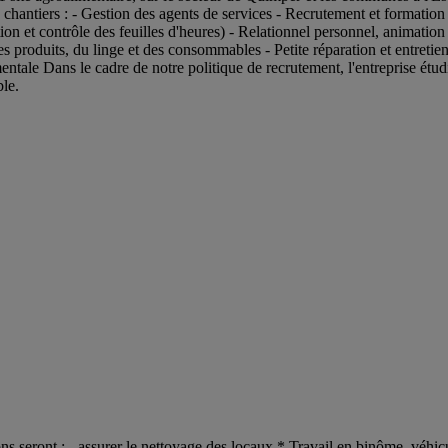
s chantiers : - Gestion des agents de services - Recrutement et formation
n et contrôle des feuilles d'heures) - Relationnel personnel, animation
s produits, du linge et des consommables - Petite réparation et entretien
mentale Dans le cadre de notre politique de recrutement, l'entreprise étu
le.
ons seront : - assurer le nettoyage des locaux * Travail en binôme, véhic