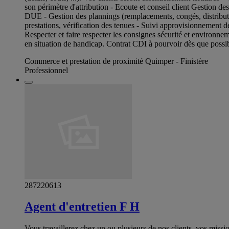
son périmètre d'attribution - Ecoute et conseil client Gestion de
DUE - Gestion des plannings (remplacements, congés, distributio
prestations, vérification des tenues - Suivi approvisionnement de
Respecter et faire respecter les consignes sécurité et environne
en situation de handicap. Contrat CDI à pourvoir dès que possib
Commerce et prestation de proximité Quimper - Finistère
Professionnel
287220613
Agent d'entretien F H
Vous travaillerez chez un ou plusieurs de nos clients, vos missi