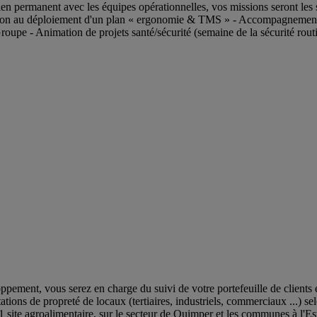
 permanent avec les équipes opérationnelles, vos missions seront les sui
cipation au déploiement d'un plan « ergonomie & TMS » - Accompagnement
pe - Animation de projets santé/sécurité (semaine de la sécurité rout
ppement, vous serez en charge du suivi de votre portefeuille de clients
tations de propreté de locaux (tertiaires, industriels, commerciaux ...) s
 + 1 site agroalimentaire, sur le secteur de Quimper et les communes à l'Es