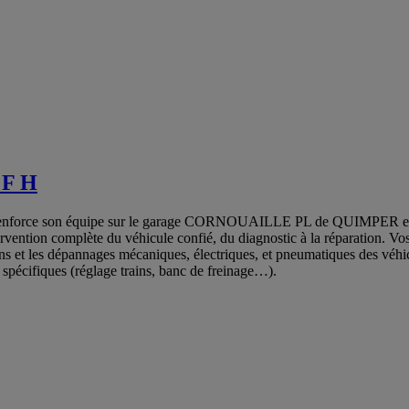
 F H
 renforce son équipe sur le garage CORNOUAILLE PL de QUIMPER 
ervention complète du véhicule confié, du diagnostic à la réparation. Vo
ions et les dépannages mécaniques, électriques, et pneumatiques des véhic
s spécifiques (réglage trains, banc de freinage…).