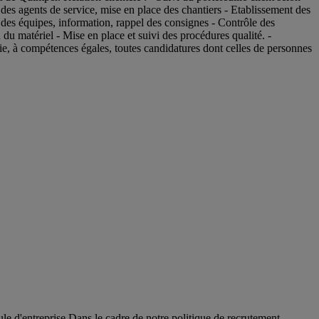
 des agents de service, mise en place des chantiers - Etablissement des
 des équipes, information, rappel des consignes - Contrôle des
 du matériel - Mise en place et suivi des procédures qualité. -
die, à compétences égales, toutes candidatures dont celles de personnes
ule d'entreprise Dans le cadre de notre politique de recrutement,