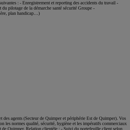
vantes : - Enregistrement et reporting des accidents du travail -
 du pilotage de la démarche santé sécurité Groupe -
ière, plan handicap…)
 et des agents (Secteur de Quimper et périphérie Est de Quimper). Vos
elon les normes qualité, sécurité, hygiène et les impératifs commerciaux
t de Quimper. Relation clientèle : - Suivi du portefeuille client selon