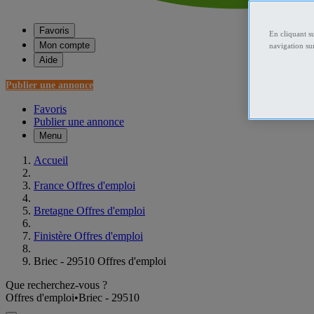
Favoris
En cliquant s
Mon compte
navigation sur
Aide
Publier une annonce
Favoris
Publier une annonce
Menu
Accueil
France Offres d'emploi
Bretagne Offres d'emploi
Finistère Offres d'emploi
Briec - 29510 Offres d'emploi
Que recherchez-vous ?
Offres d'emploi
•
Briec - 29510