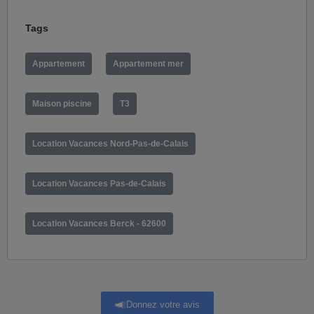
Tags
Appartement
Appartement mer
Maison piscine
T3
Location Vacances Nord-Pas-de-Calais
Location Vacances Pas-de-Calais
Location Vacances Berck - 62600
Donnez votre avis