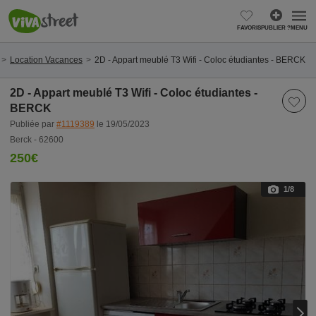
FAVORIS
PUBLIER ?
MENU
Location Vacances
2D - Appart meublé T3 Wifi - Coloc étudiantes - BERCK
2D - Appart meublé T3 Wifi - Coloc étudiantes -
BERCK
Publiée par
#1119389
le 19/05/2023
Berck - 62600
250€
1
/8