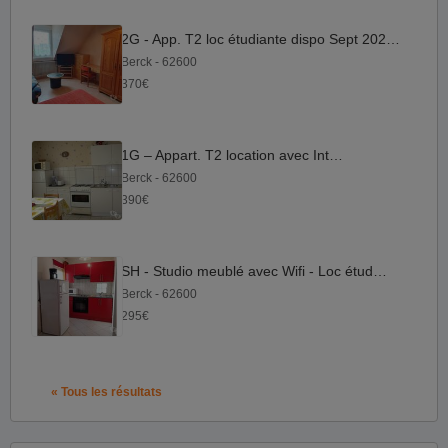
2G - App. T2 loc étudiante dispo Sept 2026 avec Internet
Berck - 62600
370€
1G – Appart. T2 location avec Internet
Berck - 62600
390€
SH - Studio meublé avec Wifi - Loc étudiante
Berck - 62600
295€
« Tous les résultats