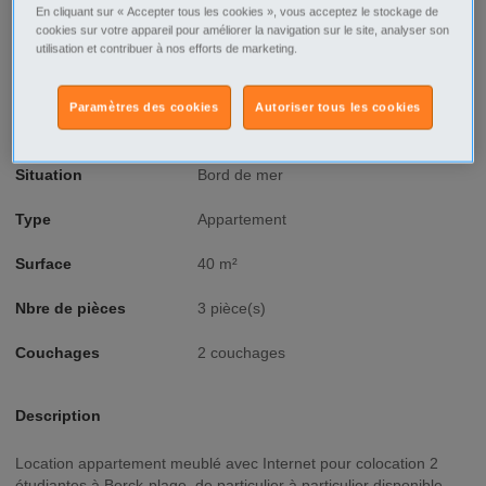
Prix
250€
En cliquant sur « Accepter tous les cookies », vous acceptez le stockage de
Ville/Code postal
Nord-Pas-de-Calais
cookies sur votre appareil pour améliorer la navigation sur le site, analyser son
Pas-de-Calais
utilisation et contribuer à nos efforts de marketing.
Berck - 62600
Voir sur google map
Paramètres des cookies
Autoriser tous les cookies
Type d'annonce
Agence Offre
Situation
Bord de mer
Type
Appartement
Surface
40 m²
Nbre de pièces
3 pièce(s)
Couchages
2 couchages
Description
Location appartement meublé avec Internet pour colocation 2
étudiantes à Berck-plage, de particulier à particulier disponible