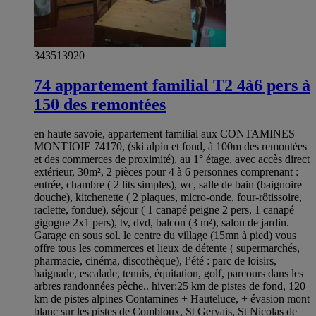
343513920
74 appartement familial T2 4à6 pers à
150 des remontées
en haute savoie, appartement familial aux CONTAMINES
MONTJOIE 74170, (ski alpin et fond, à 100m des remontées
et des commerces de proximité), au 1° étage, avec accès direct
extérieur, 30m², 2 pièces pour 4 à 6 personnes comprenant :
entrée, chambre ( 2 lits simples), wc, salle de bain (baignoire
douche), kitchenette ( 2 plaques, micro-onde, four-rôtissoire,
raclette, fondue), séjour ( 1 canapé peigne 2 pers, 1 canapé
gigogne 2x1 pers), tv, dvd, balcon (3 m²), salon de jardin.
Garage en sous sol. le centre du village (15mn à pied) vous
offre tous les commerces et lieux de détente ( supermarchés,
pharmacie, cinéma, discothèque), l’été : parc de loisirs,
baignade, escalade, tennis, équitation, golf, parcours dans les
arbres randonnées pèche.. hiver:25 km de pistes de fond, 120
km de pistes alpines Contamines + Hauteluce, + évasion mont
blanc sur les pistes de Combloux, St Gervais, St Nicolas de