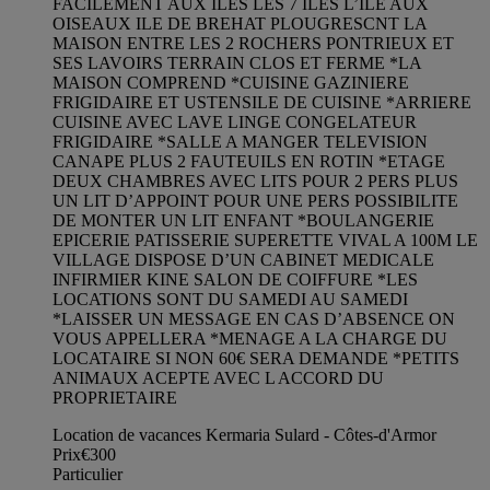
FACILEMENT AUX ILES LES 7 ILES L’ILE AUX
OISEAUX ILE DE BREHAT PLOUGRESCNT LA
MAISON ENTRE LES 2 ROCHERS PONTRIEUX ET
SES LAVOIRS TERRAIN CLOS ET FERME *LA
MAISON COMPREND *CUISINE GAZINIERE
FRIGIDAIRE ET USTENSILE DE CUISINE *ARRIERE
CUISINE AVEC LAVE LINGE CONGELATEUR
FRIGIDAIRE *SALLE A MANGER TELEVISION
CANAPE PLUS 2 FAUTEUILS EN ROTIN *ETAGE
DEUX CHAMBRES AVEC LITS POUR 2 PERS PLUS
UN LIT D’APPOINT POUR UNE PERS POSSIBILITE
DE MONTER UN LIT ENFANT *BOULANGERIE
EPICERIE PATISSERIE SUPERETTE VIVAL A 100M LE
VILLAGE DISPOSE D’UN CABINET MEDICALE
INFIRMIER KINE SALON DE COIFFURE *LES
LOCATIONS SONT DU SAMEDI AU SAMEDI
*LAISSER UN MESSAGE EN CAS D’ABSENCE ON
VOUS APPELLERA *MENAGE A LA CHARGE DU
LOCATAIRE SI NON 60€ SERA DEMANDE *PETITS
ANIMAUX ACEPTE AVEC L ACCORD DU
PROPRIETAIRE
Location de vacances Kermaria Sulard - Côtes-d'Armor
Prix
€300
Particulier