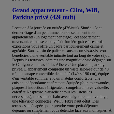
Grand appartement - Clim, Wifi,
Parking privé (42€ nuit)
Location à la journée ou nuitée (42€/nuit). Situé au 3ᵉ et
dernier étage d'un petit immeuble de seulement trois
appartements (un logement par étage), cet appartement
traversant, climatisé et baigné de lumière grâce à ses trois
expositions vous offre un cadre particulièrement calme et
agréable. Sans voisin de palier et sans aucun vis-à-vis, vous
bénéficiez d'une véritable intimité tout au long de votre séjour.
Depuis les terrasses, admirez une magnifique vue dégagée sur
le Canigou et le massif des Albères. Une place de parking
privée. L'appartement comprend un vaste salon-séjour de 40
m², un canapé convertible de qualité (140 × 190 cm), équipé
d'un véritable sommier et d'un matelas confortable, une
cuisine indépendante entièrement équipée (four, micro-ondes,
plaques à induction, réfrigérateur-congélateur, lave-vaisselle,
cafetière Nespresso, vaisselle et tous les ustensiles
nécessaires), une salle de bain avec baignoire, un lave-linge,
une télévision connectée. Wi-Fi (Fibre haut débit) Des
terrasses aménagées pour prendre votre petit-déjeuner,
déjeuner ou simplement vous détendre face aux montagnes. À