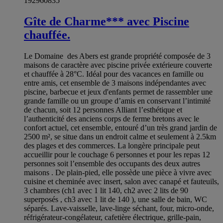
192960835
Gîte de Charme*** avec Piscine
chauffée.
Le Domaine des Abers est grande propriété composée de 3
maisons de caractère avec piscine privée extérieure couverte
et chauffée à 28°C. Idéal pour des vacances en famille ou
entre amis, cet ensemble de 3 maisons indépendantes avec
piscine, barbecue et jeux d'enfants permet de rassembler une
grande famille ou un groupe d’amis en conservant l’intimité
de chacun, soit 12 personnes Alliant l’esthétique et
l’authenticité des anciens corps de ferme bretons avec le
confort actuel, cet ensemble, entouré d’un très grand jardin de
2500 m², se situe dans un endroit calme et seulement à 2.5km
des plages et des commerces. La longère principale peut
accueillir pour le couchage 6 personnes et pour les repas 12
personnes soit l’ensemble des occupants des deux autres
maisons . De plain-pied, elle possède une pièce à vivre avec
cuisine et cheminée avec insert, salon avec canapé et fauteuils,
3 chambres (ch1 avec 1 lit 140, ch2 avec 2 lits de 90
superposés , ch3 avec 1 lit de 140 ), une salle de bain, WC
séparés. Lave-vaisselle, lave-linge séchant, four, micro-onde,
réfrigérateur-congélateur, cafetière électrique, grille-pain,