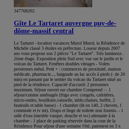
347768202
Gîte Le Tartaret auvergne puy-de-
dôme-massif central
Le Tartaret - location vacances Murol Murol, la Résidence de
Michèle classé 3 étoiles en préfecture. Loueur depuis 2007
ans vous propose son 2 pièces "Le Tartaret". Très lumineux .
2ème étage. Exposition plein Sud avec vue sur le jardin et le
volcan du Tartaret. Fenêtres doubles vitrages - Volets
persiennes métal. Petit + : commerces de proximité, maison
médicale, pharmacie..., baignade au lac accès à pieds (- de 20
min) en passant par le sentier du volcan du Tartaret situé au
pied de la résidence. Capacité d'accueil: 2 personnes
maximum. Séjour ouvert sur chambre Comprend : - 1
séjour/cuisine aménagée (frigo avec congelo, cafetières,
micro-ondes, bouilloire,vaisselle, table,chaises, buffet, 2
fauteuils et table basse) - 1 chambre (lit en 140, 2 chevets, 1
commode et tv tnt). Draps et linge de toilette non fournis. - 1
salle d'eau (meuble vasque, douche et wc) attenante à la
chambre - 1 place de parking réservée dans la cour de la
Résidence Pour séjour d'une semaine l'été, paiement en 3 x