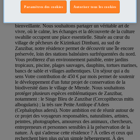
mêmes valeurs de respect, de discrétion et d'amour de la
Paramètres des cookies
Autoriser tous les cookies
nature. Nous privilégions les rencontres humaines plutôt que
le tourisme de masse. Ici, chacun est accueilli comme un
invité, dans une atmosphère chaleureuse, simple et
bienveillante. Nous souhaitons partager un véritable art de
vivre, où le calme, les échanges et la découverte de la culture
swahilie occupent une place essentielle. Située au cœur du
village de pêcheurs de Kizimkazi Dimbani, au sud de
Zanzibar, notre résidence permet de découvrir une île encore
préservée, loin des stations balnéaires surfréquentées du nord.
Vous profiterez d'un environnement paisible, entre jardins
tropicaux, piscine, plages sauvages, dauphins, tortues marines,
bancs de sable et villages authentiques. Un séjour qui a du
sens Votre contribution de 450 € par mois permet de soutenir
le développement d'un futur projet de conservation de la
biodiversité dans le village de Mtende. Nous souhaitons
protéger plusieurs espèces emblématiques de Zanzibar,
notamment : le Singe Bleu de Zanzibar (Cercopithecus mitis
albogularis) ; la très rare Petite Antilope d'Aders
(Cephalophus adersi). Notre ambition est de réunir autour de
ce projet des voyageurs responsables, naturalistes, artistes,
peintres, photographes, amoureux des animaux, chercheurs,
entrepreneurs et personnes sensibles à la préservation de la
nature. À qui s'adresse cette résidence ? À celles et ceux qui
recherchent bien plus qu'un simple hébergement. À des