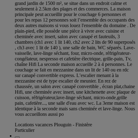
grand jardin de 1500 m², se situe dans un endroit calme et
seulement à 2.5km des plages et des commerces. La maison
principale peut accueillir pour le couchage 6 personnes et
pour les repas 12 personnes soit l’ensemble des occupants des
deux autres maisons si vous louez l'ensemble du domaine . De
plain-pied, elle possède une pièce à vivre avec cuisine et
cheminée avec insert, salon avec canapé et fauteuils, 3
chambres (ch1 avec 1 lit 140, ch2 avec 2 lits de 90 superposés
, ch3 avec 1 lit de 140 ), une salle de bain, WC séparés. Lave-
vaisselle, lave-linge séchant, four, micro-onde, réfrigérateur-
congélateur, nespresso et cafetière électrique, grille-pain, Tv,
chaîne Hifi La seconde maison accueille 2 à 4 personnes. Le
couchage se fait en mezzanine dans un lit de 140 ou en rdc
sur canapé convertible express. L’escalier menant à la
mezzanine est de type escalier de meunier. En rez de
chaussée, un salon avec canapé convertible , écran plat,chaine
Hifi, une cheminée avec insert, une kitchenette avec plaque de
cuisson, réfrigérateur,lave-linge séchant, micro-onde,grille
pain, cafetière..., une salle d'eau avec wc. La 3eme maison est
identique à la seconde mais sans cheminée et lave-linge. Nous
vous accueillons aussi po
Locations vacances Plouguin - Finistère
Particulier