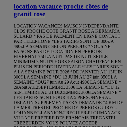
location vacance proche côtes de
granit rose
LOCATION VACANCES MAISON INDEPENDANTE
CLOS PROCHE COTE GRANIT ROSE A KERMARIA
SULARD * PAS DE PAEMENT EN LIGNE CONTACT
PAR TELEPHONE *LES TARIFS SONT DE 300€ A
490€LA SEMAINE SELON PERIODE *NOUS NE
FAISONS PAS DE LOCATION EN PERIODE
HIVERNAL 75€LA NUIT PAS DE NUIT SEULE
MINIMUM 3 NUITS HORS SAISON CHAUFFAGE EN
PLUS EN PERIODE HIVERNALE *LES TARIFS SONT
A LA SEMAINE POUR 2026 *DE JANVIER AU 13JUIN
300€ LA SEMAINE *DU 13 JUIN AU 27 juin 350€ LA
SEMAINE *DU27 juin Au 29 Aout 490€ LA SEMAINE *
29Aout Au12SEPTEMBRE 350€ LA SEMAINE *DU 12
SEPTEMBRE AU 31 DECEMBRE 300€LA SEMAINE *
LES TARIFS SONT POUR 4 A 5 PERSONNES AU
DELA UN SUPPLEMENT SERA DEMANDE *4 KM DE
LA MER TRESTEL PROCHE DE PERROS GUIREC-
LOUANNEC-LANNION-TREGUIER-PLOUMANACK
VILLAGE PREFERE DES FRANCAIS TREGASTEL
TREBEURDEN VOUS POUVEZ ACCEDE