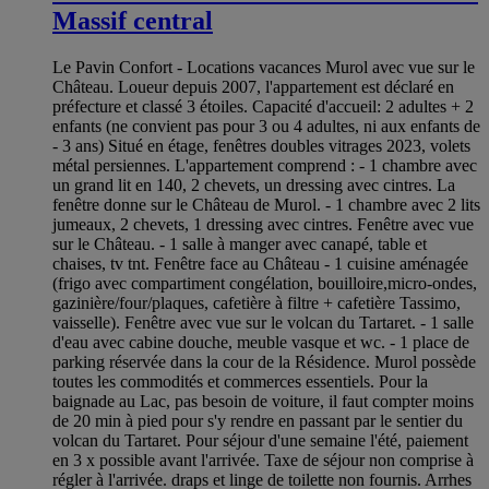
Massif central
Le Pavin Confort - Locations vacances Murol avec vue sur le
Château. Loueur depuis 2007, l'appartement est déclaré en
préfecture et classé 3 étoiles. Capacité d'accueil: 2 adultes + 2
enfants (ne convient pas pour 3 ou 4 adultes, ni aux enfants de
- 3 ans) Situé en étage, fenêtres doubles vitrages 2023, volets
métal persiennes. L'appartement comprend : - 1 chambre avec
un grand lit en 140, 2 chevets, un dressing avec cintres. La
fenêtre donne sur le Château de Murol. - 1 chambre avec 2 lits
jumeaux, 2 chevets, 1 dressing avec cintres. Fenêtre avec vue
sur le Château. - 1 salle à manger avec canapé, table et
chaises, tv tnt. Fenêtre face au Château - 1 cuisine aménagée
(frigo avec compartiment congélation, bouilloire,micro-ondes,
gazinière/four/plaques, cafetière à filtre + cafetière Tassimo,
vaisselle). Fenêtre avec vue sur le volcan du Tartaret. - 1 salle
d'eau avec cabine douche, meuble vasque et wc. - 1 place de
parking réservée dans la cour de la Résidence. Murol possède
toutes les commodités et commerces essentiels. Pour la
baignade au Lac, pas besoin de voiture, il faut compter moins
de 20 min à pied pour s'y rendre en passant par le sentier du
volcan du Tartaret. Pour séjour d'une semaine l'été, paiement
en 3 x possible avant l'arrivée. Taxe de séjour non comprise à
régler à l'arrivée. draps et linge de toilette non fournis. Arrhes