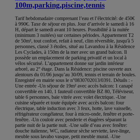
100m,parking,piscine,tennis
Tarif hebdomadaire comprenant l’eau et l’électricité: de 450€
à 990€. Taxe de séjour en plus. Jour d’arrivée le samedi à 16
H, départ le samedi avant 10 heures. Possibilité à la nuitée
(minimum 3 nuitées) sur certaines périodes. Appartement T2
de 50m², tout confort, refait à neuf, clim réversible, jusqu'à 5
personnes, classé 3 étoiles, situé au Lavandou à la Résidence
Les Cyclades, à 150m de la mer avec un grand balcon. Il
possède un emplacement de parking privatif et un local à
vélos sécurisé. L’appartement donne sur jardin intérieur
arboré, au 2° étage. Dans la Résidence: piscine ouverte aux
alentours du 01/06 jusqu’au 30/09, tennis et terrain de boules.
Enregistré en mairie sous le n°0830702013/0391. Détails : -
Une entrée -Un séjour de 19m² avec accès balcon: 1 canapé
convertible en 140, 1 fauteuil convertible BZ 80, Téléviseur,
table 6 personnes, baie vitrée avec volet électrique. -Une
cuisine séparée et toute équipée avec accès balcon: four
électrique, table induction avec 3 feux, hotte, lave vaisselle,
réfrigérateur congélateur, four à micro-onde, fenêtre et porte-
fenêtre. -Un couloir avec penderie et étagères séparant la
partie nuit de la partie nuit. -Une salle d’eau avec fenêtre:
douche italienne, WC, radiateur sèche serviette, lave-linge,
meuble sous lavabo vasque, petit meuble mural. -Une