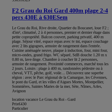
F2 Grau du Roi Gard 400m plage 2-4
pers 430E à 630ESem
Le Grau du Roi, Rive droite, Quartier du Boucanet, loue F2 ;
45m², climatisé, 2 à 4 personnes, premier et dernier étage dans
petite copropriété. Balcon couvert, parking privatif, 400 m
plage. Séjour vitré, espace repas avec tv tnt, espace couchage
avec 2 lits gigognes, armoire de rangement dans l'entrée.
Cuisine aménagée neuve, plaque à induction, four, mini four,
micro-ondes, grand frigo. WC séparé, SdB douche 1.20 m x
0.80 m, lave-linge. Chambre à coucher lit 2 personnes,
armoire de rangement. Proximité commerces, marché tous les
2 jours. Loisirs : plage à 400 m, randonnées pédestre ou à
cheval, VTT, pêche, golf, voile… Découvrez une superbe
région : avec le Parc régional de la Camargue, les Cévennes,
le pont du Gard, et les villes d'Aigues Mortes, Montpellier,
Sommières, Saintes Maries de la mer, Sète, Nîmes, Arles,
Avignon
location vacance Le Grau du Roi - Gard
Prix
€430
Particulier