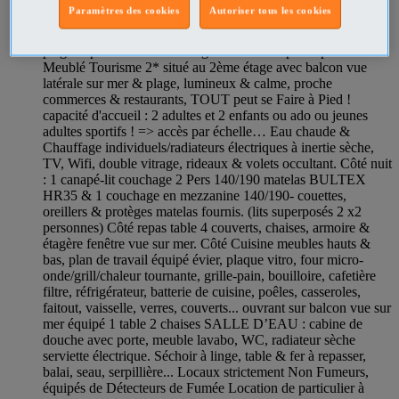
Paramètres des cookies
Autoriser tous les cookies
A 15 mètres de la plage, dans un bel immeuble typique
berckois entièrement rénové, Studio avec VUE SUR MER &
plage depuis l'intérieur du logement Classé par la préfecture
Meublé Tourisme 2* situé au 2ème étage avec balcon vue
latérale sur mer & plage, lumineux & calme, proche
commerces & restaurants, TOUT peut se Faire à Pied !
capacité d'accueil : 2 adultes et 2 enfants ou ado ou jeunes
adultes sportifs ! => accès par échelle… Eau chaude &
Chauffage individuels/radiateurs électriques à inertie sèche,
TV, Wifi, double vitrage, rideaux & volets occultant. Côté nuit
: 1 canapé-lit couchage 2 Pers 140/190 matelas BULTEX
HR35 & 1 couchage en mezzanine 140/190- couettes,
oreillers & protèges matelas fournis. (lits superposés 2 x2
personnes) Côté repas table 4 couverts, chaises, armoire &
étagère fenêtre vue sur mer. Côté Cuisine meubles hauts &
bas, plan de travail équipé évier, plaque vitro, four micro-
onde/grill/chaleur tournante, grille-pain, bouilloire, cafetière
filtre, réfrigérateur, batterie de cuisine, poêles, casseroles,
faitout, vaisselle, verres, couverts... ouvrant sur balcon vue sur
mer équipé 1 table 2 chaises SALLE D’EAU : cabine de
douche avec porte, meuble lavabo, WC, radiateur sèche
serviette électrique. Séchoir à linge, table & fer à repasser,
balai, seau, serpillière... Locaux strictement Non Fumeurs,
équipés de Détecteurs de Fumée Location de particulier à