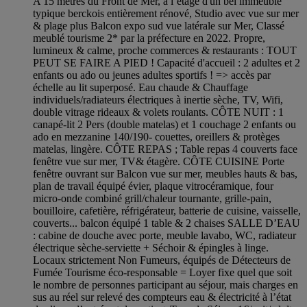
A 15 mètres du Front de Mer, à l’étage d'un bel immeuble
typique berckois entièrement rénové, Studio avec vue sur mer
& plage plus Balcon expo sud vue latérale sur Mer, Classé
meublé tourisme 2* par la préfecture en 2022. Propre,
lumineux & calme, proche commerces & restaurants : TOUT
PEUT SE FAIRE A PIED ! Capacité d'accueil : 2 adultes et 2
enfants ou ado ou jeunes adultes sportifs ! => accès par
échelle au lit superposé. Eau chaude & Chauffage
individuels/radiateurs électriques à inertie sèche, TV, Wifi,
double vitrage rideaux & volets roulants. CÔTE NUIT : 1
canapé-lit 2 Pers (double matelas) et 1 couchage 2 enfants ou
ado en mezzanine 140/190- couettes, oreillers & protèges
matelas, lingère. CÔTE REPAS ; Table repas 4 couverts face
fenêtre vue sur mer, TV& étagère. CÔTE CUISINE Porte
fenêtre ouvrant sur Balcon vue sur mer, meubles hauts & bas,
plan de travail équipé évier, plaque vitrocéramique, four
micro-onde combiné grill/chaleur tournante, grille-pain,
bouilloire, cafetière, réfrigérateur, batterie de cuisine, vaisselle,
couverts... balcon équipé 1 table & 2 chaises SALLE D’EAU
: cabine de douche avec porte, meuble lavabo, WC, radiateur
électrique sèche-serviette + Séchoir & épingles à linge.
Locaux strictement Non Fumeurs, équipés de Détecteurs de
Fumée Tourisme éco-responsable = Loyer fixe quel que soit
le nombre de personnes participant au séjour, mais charges en
sus au réel sur relevé des compteurs eau & électricité à l’état