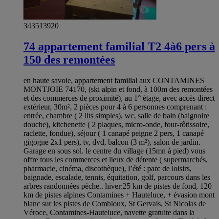
343513920
74 appartement familial T2 4à6 pers à
150 des remontées
en haute savoie, appartement familial aux CONTAMINES
MONTJOIE 74170, (ski alpin et fond, à 100m des remontées
et des commerces de proximité), au 1° étage, avec accès direct
extérieur, 30m², 2 pièces pour 4 à 6 personnes comprenant :
entrée, chambre ( 2 lits simples), wc, salle de bain (baignoire
douche), kitchenette ( 2 plaques, micro-onde, four-rôtissoire,
raclette, fondue), séjour ( 1 canapé peigne 2 pers, 1 canapé
gigogne 2x1 pers), tv, dvd, balcon (3 m²), salon de jardin.
Garage en sous sol. le centre du village (15mn à pied) vous
offre tous les commerces et lieux de détente ( supermarchés,
pharmacie, cinéma, discothèque), l’été : parc de loisirs,
baignade, escalade, tennis, équitation, golf, parcours dans les
arbres randonnées pèche.. hiver:25 km de pistes de fond, 120
km de pistes alpines Contamines + Hauteluce, + évasion mont
blanc sur les pistes de Combloux, St Gervais, St Nicolas de
Véroce, Contamines-Hauteluce, navette gratuite dans la