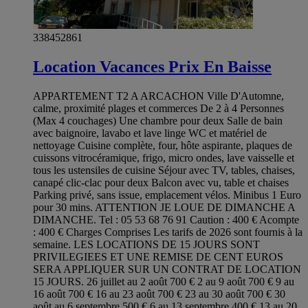
338452861
Location Vacances Prix En Baisse
APPARTEMENT T2 A ARCACHON Ville D'Automne,
calme, proximité plages et commerces De 2 à 4 Personnes
(Max 4 couchages) Une chambre pour deux Salle de bain
avec baignoire, lavabo et lave linge WC et matériel de
nettoyage Cuisine complète, four, hôte aspirante, plaques de
cuissons vitrocéramique, frigo, micro ondes, lave vaisselle et
tous les ustensiles de cuisine Séjour avec TV, tables, chaises,
canapé clic-clac pour deux Balcon avec vu, table et chaises
Parking privé, sans issue, emplacement vélos. Minibus 1 Euro
pour 30 mins. ATTENTION JE LOUE DE DIMANCHE A
DIMANCHE. Tel : 05 53 68 76 91 Caution : 400 € Acompte
: 400 € Charges Comprises Les tarifs de 2026 sont fournis à la
semaine. LES LOCATIONS DE 15 JOURS SONT
PRIVILEGIEES ET UNE REMISE DE CENT EUROS
SERA APPLIQUER SUR UN CONTRAT DE LOCATION
15 JOURS. 26 juillet au 2 août 700 € 2 au 9 août 700 € 9 au
16 août 700 € 16 au 23 août 700 € 23 au 30 août 700 € 30
août au 6 septembre 500 € 6 au 13 septembre 400 € 13 au 20