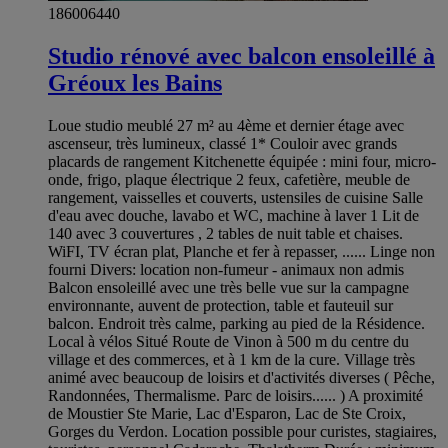
186006440
Studio rénové avec balcon ensoleillé à
Gréoux les Bains
Loue studio meublé 27 m² au 4ème et dernier étage avec
ascenseur, très lumineux, classé 1* Couloir avec grands
placards de rangement Kitchenette équipée : mini four, micro-
onde, frigo, plaque électrique 2 feux, cafetière, meuble de
rangement, vaisselles et couverts, ustensiles de cuisine Salle
d'eau avec douche, lavabo et WC, machine à laver 1 Lit de
140 avec 3 couvertures , 2 tables de nuit table et chaises.
WiFI, TV écran plat, Planche et fer à repasser, ...... Linge non
fourni Divers: location non-fumeur - animaux non admis
Balcon ensoleillé avec une très belle vue sur la campagne
environnante, auvent de protection, table et fauteuil sur
balcon. Endroit très calme, parking au pied de la Résidence.
Local à vélos Situé Route de Vinon à 500 m du centre du
village et des commerces, et à 1 km de la cure. Village très
animé avec beaucoup de loisirs et d'activités diverses ( Pêche,
Randonnées, Thermalisme. Parc de loisirs...... ) A proximité
de Moustier Ste Marie, Lac d'Esparon, Lac de Ste Croix,
Gorges du Verdon. Location possible pour curistes, stagiaires,