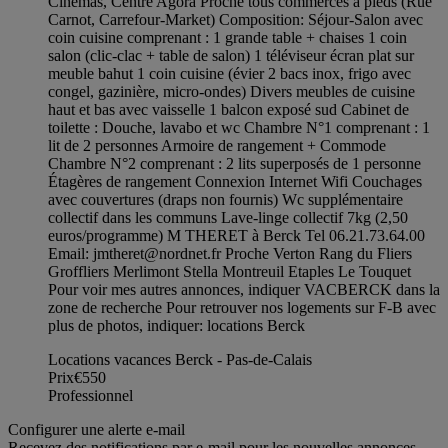
Cinémas, Centre Agora Proche tous commerces à pieds (Rue
Carnot, Carrefour-Market) Composition: Séjour-Salon avec
coin cuisine comprenant : 1 grande table + chaises 1 coin
salon (clic-clac + table de salon) 1 téléviseur écran plat sur
meuble bahut 1 coin cuisine (évier 2 bacs inox, frigo avec
congel, gazinière, micro-ondes) Divers meubles de cuisine
haut et bas avec vaisselle 1 balcon exposé sud Cabinet de
toilette : Douche, lavabo et wc Chambre N°1 comprenant : 1
lit de 2 personnes Armoire de rangement + Commode
Chambre N°2 comprenant : 2 lits superposés de 1 personne
Étagères de rangement Connexion Internet Wifi Couchages
avec couvertures (draps non fournis) Wc supplémentaire
collectif dans les communs Lave-linge collectif 7kg (2,50
euros/programme) M THERET à Berck Tel 06.21.73.64.00
Email:
jmtheret@nordnet.fr
Proche Verton Rang du Fliers
Groffliers Merlimont Stella Montreuil Etaples Le Touquet
Pour voir mes autres annonces, indiquer VACBERCK dans la
zone de recherche Pour retrouver nos logements sur F-B avec
plus de photos, indiquer: locations Berck
Locations vacances Berck - Pas-de-Calais
Prix
€550
Professionnel
Configurer une alerte e-mail
Recevez des notifications par e-mail pour les nouvelles annonces