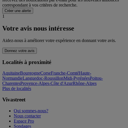
correspondant à vos critères de recherche.
Créer une alerte
1
Votre avis nous intéresse
Aidez-nous à améliorer votre expérience en donnant votre avis.
Donnez votre avis
Localités à proximité
Aquitaine
Bourgogne
Corse
Franche-Comté
Haute-
Normandie
Languedoc-Roussillon
Midi-Pyrénées
Poitou-
Charentes
Provence-Alpes-Côte d'Azur
Rhône-Alpes
Plus de localités
Vivastreet
Qui sommes-nous?
Nous contacter
Espace Pro
Sondages