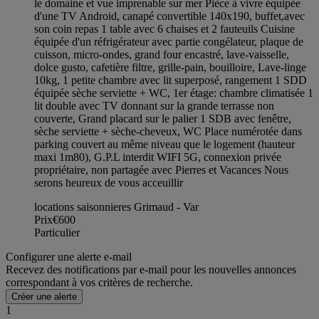
le domaine et vue imprenable sur mer Pièce à vivre équipée
d'une TV Android, canapé convertible 140x190, buffet,avec
son coin repas 1 table avec 6 chaises et 2 fauteuils Cuisine
équipée d'un réfrigérateur avec partie congélateur, plaque de
cuisson, micro-ondes, grand four encastré, lave-vaisselle,
dolce gusto, cafetière filtre, grille-pain, bouilloire, Lave-linge
10kg, 1 petite chambre avec lit superposé, rangement 1 SDD
équipée sèche serviette + WC, 1er étage: chambre climatisée 1
lit double avec TV donnant sur la grande terrasse non
couverte, Grand placard sur le palier 1 SDB avec fenêtre,
sèche serviette + sèche-cheveux, WC Place numérotée dans
parking couvert au même niveau que le logement (hauteur
maxi 1m80), G.P.L interdit WIFI 5G, connexion privée
propriétaire, non partagée avec Pierres et Vacances Nous
serons heureux de vous acceuillir
locations saisonnieres Grimaud - Var
Prix
€600
Particulier
Configurer une alerte e-mail
Recevez des notifications par e-mail pour les nouvelles annonces
correspondant à vos critères de recherche.
Créer une alerte
1