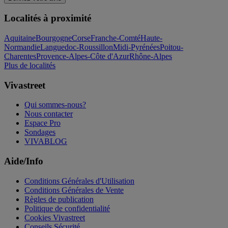
Localités à proximité
Aquitaine
Bourgogne
Corse
Franche-Comté
Haute-
Normandie
Languedoc-Roussillon
Midi-Pyrénées
Poitou-
Charentes
Provence-Alpes-Côte d'Azur
Rhône-Alpes
Plus de localités
Vivastreet
Qui sommes-nous?
Nous contacter
Espace Pro
Sondages
VIVABLOG
Aide/Info
Conditions Générales d'Utilisation
Conditions Générales de Vente
Règles de publication
Politique de confidentialité
Cookies Vivastreet
Conseils Sécurité