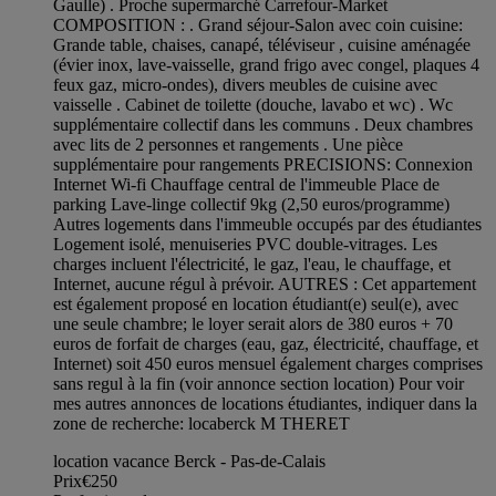
Gaulle) . Proche supermarché Carrefour-Market
COMPOSITION : . Grand séjour-Salon avec coin cuisine:
Grande table, chaises, canapé, téléviseur , cuisine aménagée
(évier inox, lave-vaisselle, grand frigo avec congel, plaques 4
feux gaz, micro-ondes), divers meubles de cuisine avec
vaisselle . Cabinet de toilette (douche, lavabo et wc) . Wc
supplémentaire collectif dans les communs . Deux chambres
avec lits de 2 personnes et rangements . Une pièce
supplémentaire pour rangements PRECISIONS: Connexion
Internet Wi-fi Chauffage central de l'immeuble Place de
parking Lave-linge collectif 9kg (2,50 euros/programme)
Autres logements dans l'immeuble occupés par des étudiantes
Logement isolé, menuiseries PVC double-vitrages. Les
charges incluent l'électricité, le gaz, l'eau, le chauffage, et
Internet, aucune régul à prévoir. AUTRES : Cet appartement
est également proposé en location étudiant(e) seul(e), avec
une seule chambre; le loyer serait alors de 380 euros + 70
euros de forfait de charges (eau, gaz, électricité, chauffage, et
Internet) soit 450 euros mensuel également charges comprises
sans regul à la fin (voir annonce section location) Pour voir
mes autres annonces de locations étudiantes, indiquer dans la
zone de recherche: locaberck M THERET
location vacance Berck - Pas-de-Calais
Prix
€250