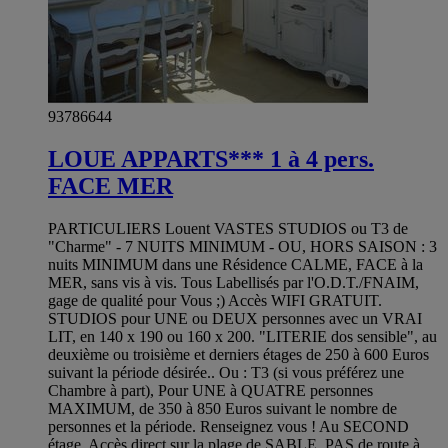
93786644
LOUE APPARTS*** 1 à 4 pers.
FACE MER
PARTICULIERS Louent VASTES STUDIOS ou T3 de
"Charme" - 7 NUITS MINIMUM - OU, HORS SAISON : 3
nuits MINIMUM dans une Résidence CALME, FACE à la
MER, sans vis à vis. Tous Labellisés par l'O.D.T./FNAIM,
gage de qualité pour Vous ;) Accès WIFI GRATUIT.
STUDIOS pour UNE ou DEUX personnes avec un VRAI
LIT, en 140 x 190 ou 160 x 200. "LITERIE dos sensible", au
deuxième ou troisième et derniers étages de 250 à 600 Euros
suivant la période désirée.. Ou : T3 (si vous préférez une
Chambre à part), Pour UNE à QUATRE personnes
MAXIMUM, de 350 à 850 Euros suivant le nombre de
personnes et la période. Renseignez vous ! Au SECOND
étage, Accès direct sur la plage de SABLE, PAS de route à