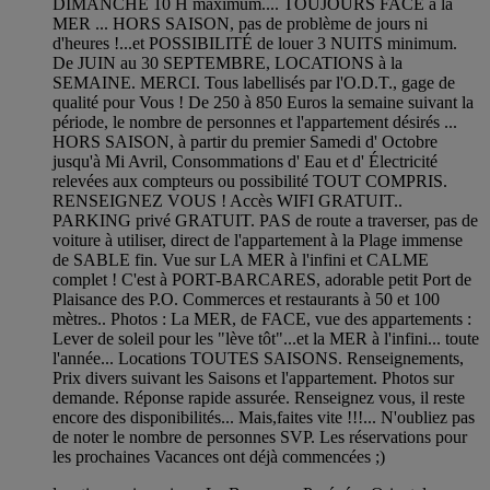
DIMANCHE 10 H maximum.... TOUJOURS FACE à la
MER ... HORS SAISON, pas de problème de jours ni
d'heures !...et POSSIBILITÉ de louer 3 NUITS minimum.
De JUIN au 30 SEPTEMBRE, LOCATIONS à la
SEMAINE. MERCI. Tous labellisés par l'O.D.T., gage de
qualité pour Vous ! De 250 à 850 Euros la semaine suivant la
période, le nombre de personnes et l'appartement désirés ...
HORS SAISON, à partir du premier Samedi d' Octobre
jusqu'à Mi Avril, Consommations d' Eau et d' Électricité
relevées aux compteurs ou possibilité TOUT COMPRIS.
RENSEIGNEZ VOUS ! Accès WIFI GRATUIT..
PARKING privé GRATUIT. PAS de route a traverser, pas de
voiture à utiliser, direct de l'appartement à la Plage immense
de SABLE fin. Vue sur LA MER à l'infini et CALME
complet ! C'est à PORT-BARCARES, adorable petit Port de
Plaisance des P.O. Commerces et restaurants à 50 et 100
mètres.. Photos : La MER, de FACE, vue des appartements :
Lever de soleil pour les "lève tôt"...et la MER à l'infini... toute
l'année... Locations TOUTES SAISONS. Renseignements,
Prix divers suivant les Saisons et l'appartement. Photos sur
demande. Réponse rapide assurée. Renseignez vous, il reste
encore des disponibilités... Mais,faites vite !!!... N'oubliez pas
de noter le nombre de personnes SVP. Les réservations pour
les prochaines Vacances ont déjà commencées ;)