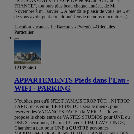
"PLUS GRAND VILLAGE DE NOËL du SUD de la
FRANCE", toujours plus beau chaque année... de Mi
Novembre à mi Janvier ... A bientôt le plaisir de vous lire... et
de vous avoir, peut-être, donné l'envie de nous rencontrer ;-)
Location vacances Le Barcares - Pyrénées-Orientales
Particulier
121853460
APPARTEMENTS Pieds dans l'Eau -
WIFI - PARKING
N'oubliez pas qu'il N'EST JAMAIS TROP TÔT... NI TROP
TARD, mais enfin, LE PLUS TÔT sera le mieux, pour
réserver des VACANCES FACE à la MER !!!... Je vous
propose le choix entre de VASTES STUDIOS pour UNE ou
DEUX personnes, OU un T3 avec CLIM, LAVE LINGE,
Chambre à part pour UNE à QUATRE personnes
MAXIMUM, LOCATIONS TOUTE L’ANNÉE pour DES