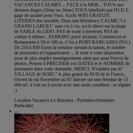
VACANCES CALMES ... FACE à la MER... TOUS aux
derniers étages (2ème ou 3éme) TOUS labellisés par l'O.D.T.
gage de qualité pour Vous. Accès WIFI GRATUIT,
LITERIES dos sensible, Dans une Résidence CALME,"Le
GRAND LARGE1" sans vis à vis, accès direct sur la plage
de SABLE du LIDO. PAS de route à traverser, PAS de
voiture à utiliser... PARKING privé sécurisé, Commerces et
Restaurants à 50 et 100 m. C'est à PORT-BARCARES (P.O.)
De 250 à 850 Euros la semaine suivant la saison, le nombre
de personnes et l'appartement ... Je reste à votre disposition
pour de plus amples renseignements ainsi que pour l'envoi de
photos. Pensez à PRÉCISER vos DATES et le NOMBRE de
personnes dans votre demande. MERCI. N'oubliez pas le"
VILLAGE de NOËL" le plus grand du SUD de la France,
Ouvert de mi Novembre au 05 Janvier sur une étendue de 15
000 m², à voir ou à revoir avec une seule condition : se régaler
;)
Location Vacances Le Barcares - Pyrénées-Orientales
Particulier