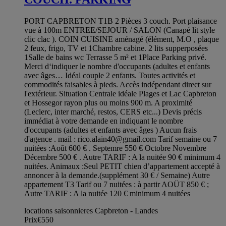
PORT CAPBRETON T1B 2 Pièces 3 couch. Port plaisance
vue à 100m ENTREE/SEJOUR / SALON (Canapé lit style
clic clac ). COIN CUISINE aménagé (élément, M.O , plaque
2 feux, frigo, TV et 1Chambre cabine. 2 lits supperposées
1Salle de bains wc Terrasse 5 m² et 1Place Parking privé.
Merci d‘indiquer le nombre d'occupants (adultes et enfants
avec âges… Idéal couple 2 enfants. Toutes activités et
commodités faisables à pieds. Accès indépendant direct sur
l'extérieur. Situation Centrale idéale Plages et Lac Capbreton
et Hossegor rayon plus ou moins 900 m. A proximité
(Leclerc, inter marché, restos, CERS etc...) Devis précis
immédiat à votre demande en indiquant le nombre
d'occupants (adultes et enfants avec âges ) Aucun frais
d'agence . mail :
rico.alain40@gmail.com
Tarif semaine ou 7
nuitées :Août 600 € . Septemre 550 € Octobre Novembre
Décembre 500 € . Autre TARIF : A la nuitée 90 € minimum 4
nuitées. Animaux :Seul PETIT chien d’appartement accepté à
annoncer à la demande.(supplément 30 € / Semaine) Autre
appartement T3 Tarif ou 7 nuitées : à partir AOÜT 850 € ;
Autre TARIF : A la nuitée 120 € minimum 4 nuitées
locations saisonnieres Capbreton - Landes
Prix
€550