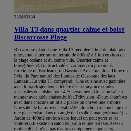
332469134
Villa T3 dans quartier calme et boisé
Biscarrosse Plage
Biscarrosse plage:Loue Villa T3 meublée 50m2 de plain pied
mitoyenne située sur un terrain de 800m2 à 1 km environ de
la plage océane et du centre ville. Quartier calme et
boisé(Pinède).Toute activité et commerce à proximité.
Proximité de Bordeaux, du Bassin d' Arcachon,de la Dune du
Pyla, du Parc naturel des Landes de Gascogne,des lacs
Landais . La villa T3 comprend: -Une cuisine avec gazinière
avec four,réfrigérateur,cafetière électrique,micro-ondes
,ustensiles de cuisine pour 4 /5 personnes. -Un salon/salle à
manger avec table,chaises,buffet,Télévision. -Deux chambres
avec dans chacune un lit à 2 places un chevet,une armoire -
Une salle de bains avec lavabo,WC,douche. Un couchage de
une place existe dans un angle de la salle à manger(canapé). -
Jardin de 400m2 environ dans lequel on peut garer sa (s)
voiture(s).Il existe un salon de jardin et une terrasse.Réseau
mobile 4G. Il n'y a pas d'autres équipements que ceux