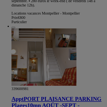
septembre. ▪︎ 280 euros le week-end ( de vendredi 14h à
dimanche 12h).
Locations vacances Montpellier - Montpellier
Prix
€800
Particulier
339600981
ApptPORT PLAISANCE PARKING
Plages10mn AOÜT -SEPT -