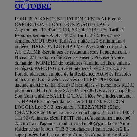
OCTOBRE
PORT PLAISANCE SITUATION CENTRALE entre
CAPBRETON / HOSSEGOR PLAGES LAC .
Appartement T3 43m² 2 CH. 5 COUCHAGES. Tarif : 2
Persones semaine AOÜT 850 € Tarif : 3 à 5 Personnes
semaine AOÜT 950 € Tarif A la nuitée 120 € minimum 4
nuitées . BALCON LOGGIA 6M² : Avec Salon de jardin.
AU CALME /Serein pas de restaurant sous l’appartement. .
Niveau 2/4 pratique côté avec ascenseur. Préciser à votre
demande : NOMBRE de locataires (famille, adultes, enfants
et l’âges). PARKING privé et râteliers à vélo à dispos. Le
Port de plaisance au pied de la Résidence. Activités faisables
toutes à pieds ou à vélos : Accès de PLEIN PIEDS sans
aucune marche (si handicap) Descriptif :2 /4 personnes R.D.C
plein pieds Hall d’entrée SALON / SÉJOUR avec canapé lit.
Son Coin Cuisine SALLE D’EAU. Pièce WC indépendante.
1 CHAMBRE indépendante Literie 1 lit 140. BALCON
LOGGIA Loc 2 à 3 personnes . MEZZANINE : 2ème
CHAMBRE de 10m²: Literie : 3 couchages. 2 lits (1 lit 140 et
1 lit 90) Animaux :Seul PETIT chien d’appartement accepté
Aucun frais d'agence . mail :
rico.alain40@gmail.com
Autre
résidence sur le port .T1B 3 couchages .1 banquette et 2 lits
superposées Tarif semaine ou 7 nuitées :A partir de 500 € à