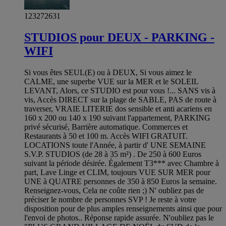
123272631
STUDIOS pour DEUX - PARKING -
WIFI
Si vous êtes SEUL(E) ou à DEUX, Si vous aimez le
CALME, une superbe VUE sur la MER et le SOLEIL
LEVANT, Alors, ce STUDIO est pour vous !... SANS vis à
vis, Accès DIRECT sur la plage de SABLE, PAS de route à
traverser, VRAIE LITERIE dos sensible et anti acariens en
160 x 200 ou 140 x 190 suivant l'appartement, PARKING
privé sécurisé, Barrière automatique. Commerces et
Restaurants à 50 et 100 m. Accès WIFI GRATUIT.
LOCATIONS toute l'Année, à partir d' UNE SEMAINE
S.V.P. STUDIOS (de 28 à 35 m²) . De 250 à 600 Euros
suivant la période désirée. Également T3*** avec Chambre à
part, Lave Linge et CLIM, toujours VUE SUR MER pour
UNE à QUATRE personnes de 350 à 850 Euros la semaine.
Renseignez-vous, Cela ne coûte rien ;) N' oubliez pas de
préciser le nombre de personnes SVP ! Je reste à votre
disposition pour de plus amples renseignements ainsi que pour
l'envoi de photos.. Réponse rapide assurée. N'oubliez pas le