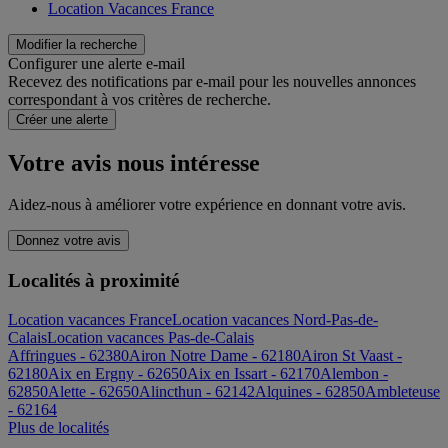
Location Vacances France
Modifier la recherche
Configurer une alerte e-mail
Recevez des notifications par e-mail pour les nouvelles annonces
correspondant à vos critères de recherche.
Créer une alerte
Votre avis nous intéresse
Aidez-nous à améliorer votre expérience en donnant votre avis.
Donnez votre avis
Localités à proximité
Location vacances France
Location vacances Nord-Pas-de-
Calais
Location vacances Pas-de-Calais
Affringues - 62380
Airon Notre Dame - 62180
Airon St Vaast -
62180
Aix en Ergny - 62650
Aix en Issart - 62170
Alembon -
62850
Alette - 62650
Alincthun - 62142
Alquines - 62850
Ambleteuse
- 62164
Plus de localités