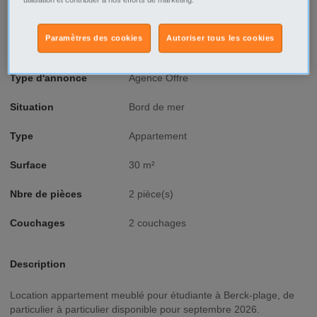
Ville/Code postal
Nord-Pas-de-Calais
Pas-de-Calais
Paramètres des cookies
Autoriser tous les cookies
Berck - 62600
Voir sur google map
Type d'annonce
Agence Offre
Situation
Bord de mer
Type
Appartement
Surface
30 m²
Nbre de pièces
2 pièce(s)
Couchages
2 couchages
Description
Location appartement meublé pour étudiante à Berck-plage, de
particulier à particulier disponible pour septembre 2026.