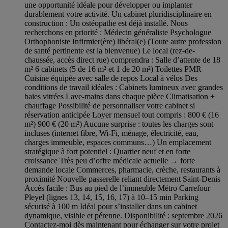
une opportunité idéale pour développer ou implanter
durablement votre activité. Un cabinet pluridisciplinaire en
construction : Un ostéopathe est déjà installé. Nous
recherchons en priorité : Médecin généraliste Psychologue
Orthophoniste Infirmier(ère) libéral(e) (Toute autre profession
de santé pertinente est la bienvenue) Le local (rez-de-
chaussée, accès direct rue) comprendra : Salle d’attente de 18
m² 6 cabinets (5 de 16 m² et 1 de 20 m²) Toilettes PMR
Cuisine équipée avec salle de repos Local à vélos Des
conditions de travail idéales : Cabinets lumineux avec grandes
baies vitrées Lave-mains dans chaque pièce Climatisation +
chauffage Possibilité de personnaliser votre cabinet si
réservation anticipée Loyer mensuel tout compris : 800 € (16
m²) 900 € (20 m²) Aucune surprise : toutes les charges sont
incluses (internet fibre, Wi-Fi, ménage, électricité, eau,
charges immeuble, espaces communs…) Un emplacement
stratégique à fort potentiel : Quartier neuf et en forte
croissance Très peu d’offre médicale actuelle → forte
demande locale Commerces, pharmacie, crèche, restaurants à
proximité Nouvelle passerelle reliant directement Saint-Denis
Accès facile : Bus au pied de l’immeuble Métro Carrefour
Pleyel (lignes 13, 14, 15, 16, 17) à 10–15 min Parking
sécurisé à 100 m Idéal pour s’installer dans un cabinet
dynamique, visible et pérenne. Disponibilité : septembre 2026
Contactez-moi dès maintenant pour échanger sur votre projet