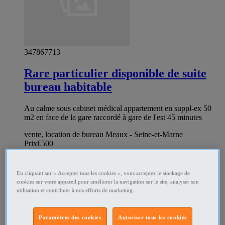
347867713
Rare particulier disponible de suite
bureau habitable
Au calme sous cabinet médical appartement en suppl-ex 50
m2 en face de la gare raccordé à gare de l'est 45 minutes
vente, location de bureau Meaux - Seine-et-Marne
Prix
€500
Particulier
En cliquant sur « Accepter tous les cookies », vous acceptez le stockage de
cookies sur votre appareil pour améliorer la navigation sur le site, analyser son
utilisation et contribuer à nos efforts de marketing.
Paramètres des cookies
Autoriser tous les cookies