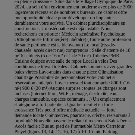
en pleine croissance. Situé dans le Village Olympique de Paris
2024, au sein d’un environnement moderne avec plus de 3000
logements récents et de nombreux bureaux, ce cabinet offre
une opportunité idéale pour développer ou implanter
durablement votre activité. Un cabinet pluridisciplinaire en
construction : Un ostéopathe est déjà installé. Nous
recherchons en priorité : Médecin généraliste Psychologue
Orthophoniste Infirmier(ère) libéral(e) (Toute autre profession
de santé pertinente est la bienvenue) Le local (rez-de-
chaussée, accès direct rue) comprendra : Salle d’attente de 18
m² 6 cabinets (5 de 16 m² et 1 de 20 m²) Toilettes PMR
Cuisine équipée avec salle de repos Local à vélos Des
conditions de travail idéales : Cabinets lumineux avec grandes
baies vitrées Lave-mains dans chaque pièce Climatisation +
chauffage Possibilité de personnaliser votre cabinet si
réservation anticipée Loyer mensuel tout compris : 800 € (16
m²) 900 € (20 m²) Aucune surprise : toutes les charges sont
incluses (internet fibre, Wi-Fi, ménage, électricité, eau,
charges immeuble, espaces communs…) Un emplacement
stratégique à fort potentiel : Quartier neuf et en forte
croissance Très peu d’offre médicale actuelle → forte
demande locale Commerces, pharmacie, crèche, restaurants à
proximité Nouvelle passerelle reliant directement Saint-Denis
Accès facile : Bus au pied de l’immeuble Métro Carrefour
Pleyel (lignes 13, 14, 15, 16, 17) à 10–15 min Parking