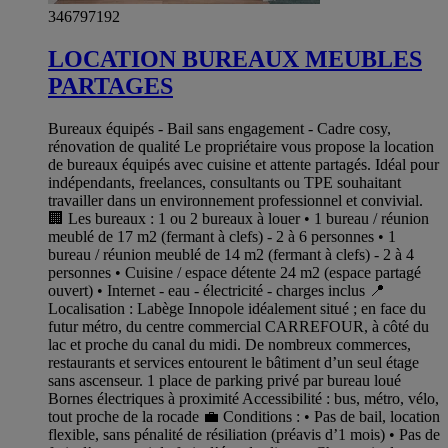
346797192
LOCATION BUREAUX MEUBLES
PARTAGES
Bureaux équipés - Bail sans engagement - Cadre cosy,
rénovation de qualité Le propriétaire vous propose la location
de bureaux équipés avec cuisine et attente partagés. Idéal pour
indépendants, freelances, consultants ou TPE souhaitant
travailler dans un environnement professionnel et convivial.
🏢 Les bureaux : 1 ou 2 bureaux à louer • 1 bureau / réunion
meublé de 17 m2 (fermant à clefs) - 2 à 6 personnes • 1
bureau / réunion meublé de 14 m2 (fermant à clefs) - 2 à 4
personnes • Cuisine / espace détente 24 m2 (espace partagé
ouvert) • Internet - eau - électricité - charges inclus 📍
Localisation : Labège Innopole idéalement situé ; en face du
futur métro, du centre commercial CARREFOUR, à côté du
lac et proche du canal du midi. De nombreux commerces,
restaurants et services entourent le bâtiment d’un seul étage
sans ascenseur. 1 place de parking privé par bureau loué
Bornes électriques à proximité Accessibilité : bus, métro, vélo,
tout proche de la rocade 💼 Conditions : • Pas de bail, location
flexible, sans pénalité de résiliation (préavis d’1 mois) • Pas de