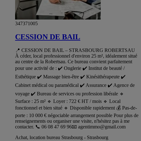
347371005
CESSION DE BAIL
📍 CESSION DE BAIL – STRASBOURG ROBERTSAU
À céder, local professionnel d'environ 25 m², idéalement situé
au centre de la Robertsau. Ce bureau convient parfaitement
pour une activité de : ✔️ Onglerie ✔️ Institut de beauté /
Esthétique ✔️ Massage bien-être ✔️ Kinésithérapeute ✔️
Cabinet médical ou paramédical ✔️ Assurance ✔️ Agence de
voyage ✔️ Bureau de services ou profession libérale 🔹
Surface : 25 m² 🔹 Loyer : 722 € HT / mois 🔹 Local
fonctionnel et bien situé 🔹 Disponible rapidement 💰 Pas-de-
porte : 10 000 € négociable arrangement possible Pour plus de
renseignements ou organiser une visite, n'hésitez pas à me
contacter. 📞 06 08 47 69 96📧
agentimmo@gmail.com
Achat, location bureau Strasbourg - Strasbourg