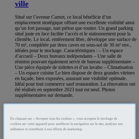
ville
Situé sur l’avenue Carnot, ce local bénéficie d’un
emplacement stratégique offrant une excellente visibilité ainsi
qu’un fort passage, tant piéton que routier. Un grand parking
situé juste en face facilite l’accès et le stationnement pour la
clientèle. Le local, entièrement libre, développe une surface de
70 m², complétée par deux caves en sous-sol de 30 m² env.,
idéales pour le stockage. Caractéristiques : – Un espace
d’accueil – Deux bureaux indépendants – Une salle de
réunion pouvant également servir de bureau supplémentaire –
Une pièce équipée de toilettes et d’un lavabo – Climatisation
– Un espace cuisine Le bien dispose de deux grandes vitrines
en façade, bien exposées, assurant une visibilité optimale.
Idéal pour tout commerce sauf restauration. La rénovation ont
été réalisés en septembre 2023 tout est neuf. Photos
supplémentaires sur demande.
vente, location de bureau Ales - Gard
Prix
€165,000
Particulier
En cliquant sur « Accepter tous les cookies », vous acceptez le stockage de
cookies sur votre appareil pour améliorer la navigation sur le site, analyser son
utilisation et contribuer à nos efforts de marketing.