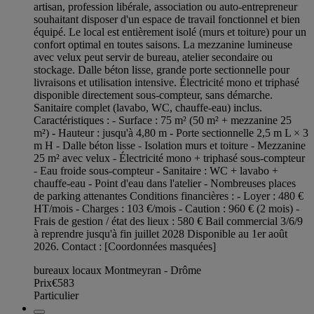
artisan, profession libérale, association ou auto-entrepreneur
souhaitant disposer d'un espace de travail fonctionnel et bien
équipé. Le local est entièrement isolé (murs et toiture) pour un
confort optimal en toutes saisons. La mezzanine lumineuse
avec velux peut servir de bureau, atelier secondaire ou
stockage. Dalle béton lisse, grande porte sectionnelle pour
livraisons et utilisation intensive. Électricité mono et triphasé
disponible directement sous-compteur, sans démarche.
Sanitaire complet (lavabo, WC, chauffe-eau) inclus.
Caractéristiques : - Surface : 75 m² (50 m² + mezzanine 25
m²) - Hauteur : jusqu'à 4,80 m - Porte sectionnelle 2,5 m L × 3
m H - Dalle béton lisse - Isolation murs et toiture - Mezzanine
25 m² avec velux - Électricité mono + triphasé sous-compteur
- Eau froide sous-compteur - Sanitaire : WC + lavabo +
chauffe-eau - Point d'eau dans l'atelier - Nombreuses places
de parking attenantes Conditions financières : - Loyer : 480 €
HT/mois - Charges : 103 €/mois - Caution : 960 € (2 mois) -
Frais de gestion / état des lieux : 580 € Bail commercial 3/6/9
à reprendre jusqu'à fin juillet 2028 Disponible au 1er août
2026. Contact : [Coordonnées masquées]
bureaux locaux Montmeyran - Drôme
Prix
€583
Particulier