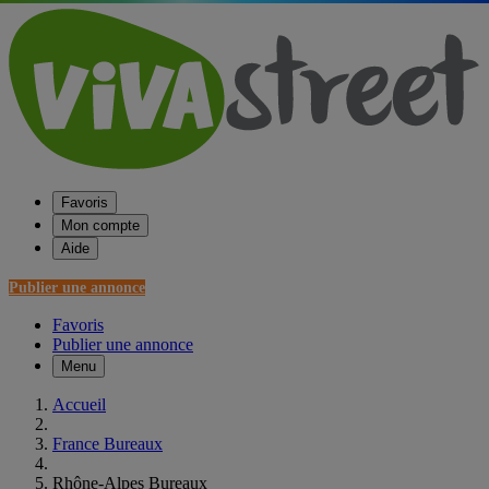
Favoris
Mon compte
Aide
Publier une annonce
Favoris
Publier une annonce
Menu
Accueil
France Bureaux
Rhône-Alpes Bureaux