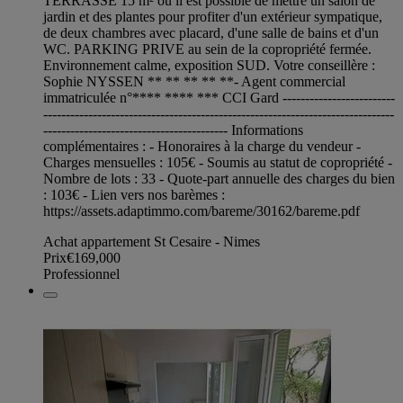
TERRASSE 15 m² où il est possible de mettre un salon de
jardin et des plantes pour profiter d'un extérieur sympatique,
de deux chambres avec placard, d'une salle de bains et d'un
WC. PARKING PRIVE au sein de la copropriété fermée.
Environnement calme, exposition SUD. Votre conseillère :
Sophie NYSSEN ** ** ** ** **- Agent commercial
immatriculée n°**** **** *** CCI Gard -------------------------
------------------------------------------------------------------------------
----------------------------------------- Informations
complémentaires : - Honoraires à la charge du vendeur -
Charges mensuelles : 105€ - Soumis au statut de copropriété -
Nombre de lots : 33 - Quote-part annuelle des charges du bien
: 103€ - Lien vers nos barèmes :
https://assets.adaptimmo.com/bareme/30162/bareme.pdf
Achat appartement St Cesaire - Nimes
Prix
€169,000
Professionnel