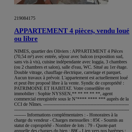
219084175
APPARTEMENT 4 pièces, vendu loué
ou libre
NIMES, quartier des Oliviers : APPARTEMENT 4 Pièces
(70,54 m²) avec entrée, séjour avec balcon (exposition sud,
sans vis à vis), cuisine indépendante avec loggia, 3 chambres
(ou 2 chambres et salon), salle d'eau, WC. Situé au 1er étage.
Double vitrage, chauffage électrique, carrelage et parquet.
Aucun travaux à prévoir. L'appartement est actuellement loué
et peut être proposé libre à la vente. Syndic de copropriété :
PATRIMOINE ET HABITAT. Votre conseillère en
immobilier : Sophie NYSSEN,** ** ** ** **, agent
commercial enregistrée sous le N°**** **** *** auprès de la
CCI de Nîmes. ----------------------------------------------------------
------------------------------------------------------------------------------
-------- Informations complémentaires : - Honoraires à la
charge du vendeur - Charges mensuelles : 85€ - Soumis au
statut de copropriété - Nombre de lots : 79 - Quote-part
annuelle des charges du bien : 88€ - Lien vers nos barèmes :