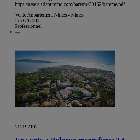
https://assets.adaptimmo.com/bareme/30162/bareme.pdf
Vente Appartement Nimes - Nimes
Prix
€76,000
Professionnel
212197192