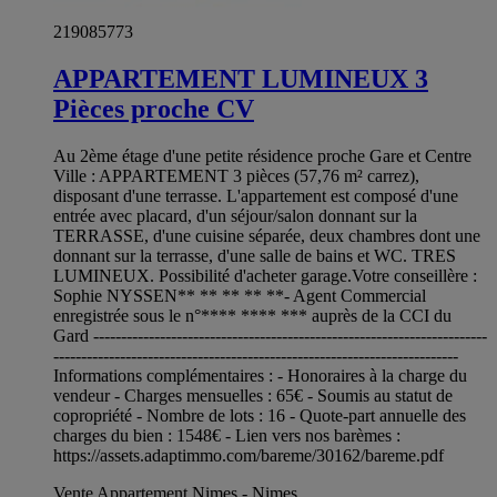
219085773
APPARTEMENT LUMINEUX 3
Pièces proche CV
Au 2ème étage d'une petite résidence proche Gare et Centre
Ville : APPARTEMENT 3 pièces (57,76 m² carrez),
disposant d'une terrasse. L'appartement est composé d'une
entrée avec placard, d'un séjour/salon donnant sur la
TERRASSE, d'une cuisine séparée, deux chambres dont une
donnant sur la terrasse, d'une salle de bains et WC. TRES
LUMINEUX. Possibilité d'acheter garage.Votre conseillère :
Sophie NYSSEN** ** ** ** **- Agent Commercial
enregistrée sous le n°**** **** *** auprès de la CCI du
Gard -----------------------------------------------------------------------
-------------------------------------------------------------------------
Informations complémentaires : - Honoraires à la charge du
vendeur - Charges mensuelles : 65€ - Soumis au statut de
copropriété - Nombre de lots : 16 - Quote-part annuelle des
charges du bien : 1548€ - Lien vers nos barèmes :
https://assets.adaptimmo.com/bareme/30162/bareme.pdf
Vente Appartement Nimes - Nimes