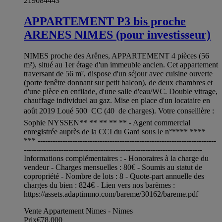
219084443
APPARTEMENT P3 bis proche
ARENES NIMES (pour investisseur)
NIMES proche des Arênes, APPARTEMENT 4 pièces (56
m²), situé au 1er étage d'un immeuble ancien. Cet appartement
traversant de 56 m², dispose d'un séjour avec cuisine ouverte
(porte fenêtre donnant sur petit balcon), de deux chambres et
d'une pièce en enfilade, d'une salle d'eau/WC. Double vitrage,
chauffage individuel au gaz. Mise en place d'un locataire en
août 2019 Loué 500  CC (40  de charges). Votre conseillère :
Sophie NYSSEN** ** ** ** ** - Agent commercial
enregistrée auprès de la CCI du Gard sous le n°**** ****
*** ------------------------------------------------------------------------
------------------------------------------------------------------------
Informations complémentaires : - Honoraires à la charge du
vendeur - Charges mensuelles : 80€ - Soumis au statut de
copropriété - Nombre de lots : 8 - Quote-part annuelle des
charges du bien : 824€ - Lien vers nos barèmes :
https://assets.adaptimmo.com/bareme/30162/bareme.pdf
Vente Appartement Nimes - Nimes
Prix
€78,000