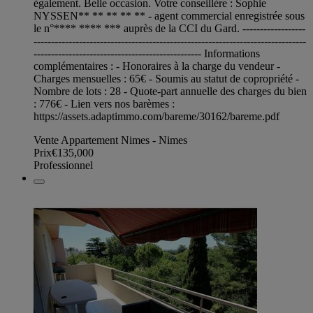
également. Belle occasion. Votre conseillère : Sophie
NYSSEN** ** ** ** ** - agent commercial enregistrée sous
le n°**** **** *** auprès de la CCI du Gard. ------------------
------------------------------------------------------------------------------
------------------------------------------------ Informations
complémentaires : - Honoraires à la charge du vendeur -
Charges mensuelles : 65€ - Soumis au statut de copropriété -
Nombre de lots : 28 - Quote-part annuelle des charges du bien
: 776€ - Lien vers nos barèmes :
https://assets.adaptimmo.com/bareme/30162/bareme.pdf
Vente Appartement Nimes - Nimes
Prix
€135,000
Professionnel