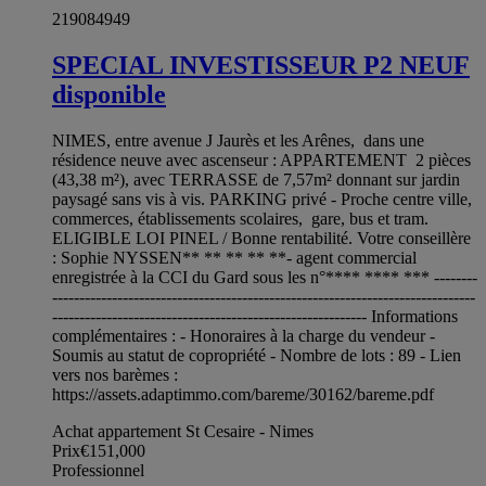
219084949
SPECIAL INVESTISSEUR P2 NEUF
disponible
NIMES, entre avenue J Jaurès et les Arênes, dans une
résidence neuve avec ascenseur : APPARTEMENT 2 pièces
(43,38 m²), avec TERRASSE de 7,57m² donnant sur jardin
paysagé sans vis à vis. PARKING privé - Proche centre ville,
commerces, établissements scolaires, gare, bus et tram.
ELIGIBLE LOI PINEL / Bonne rentabilité. Votre conseillère
: Sophie NYSSEN** ** ** ** **- agent commercial
enregistrée à la CCI du Gard sous les n°**** **** *** --------
------------------------------------------------------------------------------
---------------------------------------------------------- Informations
complémentaires : - Honoraires à la charge du vendeur -
Soumis au statut de copropriété - Nombre de lots : 89 - Lien
vers nos barèmes :
https://assets.adaptimmo.com/bareme/30162/bareme.pdf
Achat appartement St Cesaire - Nimes
Prix
€151,000
Professionnel