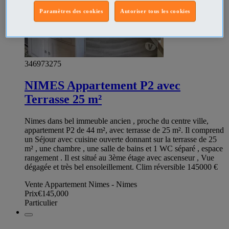
Paramètres des cookies
Autoriser tous les cookies
346973275
NIMES Appartement P2 avec
Terrasse 25 m²
Nimes dans bel immeuble ancien , proche du centre ville,
appartement P2 de 44 m², avec terrasse de 25 m². Il comprend
un Séjour avec cuisine ouverte donnant sur la terrasse de 25
m² , une chambre , une salle de bains et 1 WC séparé , espace
rangement . Il est situé au 3ème étage avec ascenseur , Vue
dégagée et très bel ensoleillement. Clim réversible 145000 €
Vente Appartement Nimes - Nimes
Prix
€145,000
Particulier