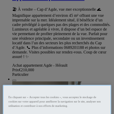
🏖️ À vendre – Cap d’Agde, vue mer exceptionnelle 🌊
Magnifique appartement d’environ 45 m² offrant une vue
imprenable sur la mer. Idéalement situé, il bénéficie d’un
cadre privilégié à quelques pas des plages et des commodités.
Lumineux et agréable à vivre, il dispose d’un bel espace de
vie permettant de profiter pleinement de la vue. Parfait pour
une résidence principale, secondaire ou un investissement
locatif dans l’un des secteurs les plus recherchés du Cap
d’Agde. 📞 Plus d’informations 0689201188 et photos sur
demande. Visites possibles sur rendez-vous. Coup de cœur
assuré ! ✨
Achat appartement Agde - Hérault
Prix
€210,000
Particulier
En cliquant sur « Accepter tous les cookies », vous acceptez le stockage de
cookies sur votre appareil pour améliorer la navigation sur le site, analyser son
utilisation et contribuer à nos efforts de marketing.