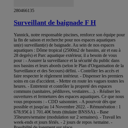
280466135
Surveillant de baignade F H
Yannick, notre responsable piscines, renforce son équipe pour
la fin de saison et recherche pour nos espaces aquatiques
un(e) surveillant(e) de baignade. Au sein de nos espaces
aquatiques : Dôme tropical (2500m2 de bassins, air et eau à
28 degrés) et Parc aquatique extérieur, il a besoin de vous
pour : - Assurer la surveillance et la sécurité du public dans
nos bassins et leurs abords (selon le Plan d'Organisation de la
Surveillance et des Secours) défini. - Contrôler les accès et
faire respecter le règlement intérieur. - Dispenser les premiers
soins en cas d'accident. - Mettre en route les vagues toutes les
heures. - Entretenir et contrôler la propreté des espaces
communs (sanitaires, pédiluves, vestiaires…). - Réaliser les
ouvertures et fermetures des espaces aquatiques. Ce que nous
vous proposons : - CDD saisonnier. - A pourvoir dès que
possible et jusqu'au 14 Novembre 2022. - Rémunération : 1
678.95€ à 1 701.40€ bruts (titulaire BNSSA). - Base
35heures/semaine (modulation sur 2 semaines). - Travail les
week-ends et jours fériés. - 2 jours de repos /semaine. -
Possibilité de logement sur place.