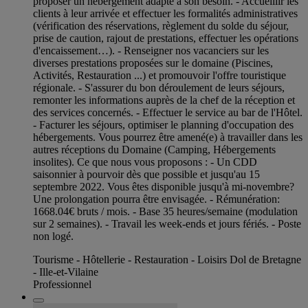
proposer un hébergement adapté à son besoin. - Accueillir les
clients à leur arrivée et effectuer les formalités administratives
(vérification des réservations, règlement du solde du séjour,
prise de caution, rajout de prestations, effectuer les opérations
d'encaissement…). - Renseigner nos vacanciers sur les
diverses prestations proposées sur le domaine (Piscines,
Activités, Restauration ...) et promouvoir l'offre touristique
régionale. - S'assurer du bon déroulement de leurs séjours,
remonter les informations auprès de la chef de la réception et
des services concernés. - Effectuer le service au bar de l'Hôtel.
- Facturer les séjours, optimiser le planning d'occupation des
hébergements. Vous pourrez être amené(e) à travailler dans les
autres réceptions du Domaine (Camping, Hébergements
insolites). Ce que nous vous proposons : - Un CDD
saisonnier à pourvoir dès que possible et jusqu'au 15
septembre 2022. Vous êtes disponible jusqu'à mi-novembre?
Une prolongation pourra être envisagée. - Rémunération:
1668.04€ bruts / mois. - Base 35 heures/semaine (modulation
sur 2 semaines). - Travail les week-ends et jours fériés. - Poste
non logé.
Tourisme - Hôtellerie - Restauration - Loisirs Dol de Bretagne
- Ille-et-Vilaine
Professionnel