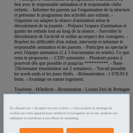
lien avec le responsable animation et le responsable clubs
enfants. - Informer les parents sur l'organisation de la structure
et présenter le programme des activités aux enfants. -
Organiser ou adapter la séance d'animation selon le
déroulement de la journée. - Préparer l'espace d'animation et
guider les enfants tout au long de la séance. - Surveiller le
déroulement de l'activité et veiller au respect des consignes. -
Repérer les difficultés d'un enfant, intervenir et informer le
responsable animation et les parents. - Participer au spectacle
avec l'équipe animation (2 à 3 fois/semaine en soirée). Ce que
nous te proposons : - CDD saisonnier. - Plusieurs postes à
pourvoir dès que possible et jusqu'au **********. - Base
35h/semaine (modulation sur 2 semaines). - Travail possible
les week-ends et les jours fériés. - Rémunération : 1 678.95 €
bruts. - Avantage en nature logement.
Tourisme - Hôtellerie - Restauration - Loisirs Dol de Bretagne
- Ille-et-Vilaine
Professionnel
En cliquant sur « Accepter tous les cookies », vous acceptez le stockage de
cookies sur votre appareil pour améliorer la navigation sur le site, analyser son
utilisation et contribuer à nos efforts de marketing.