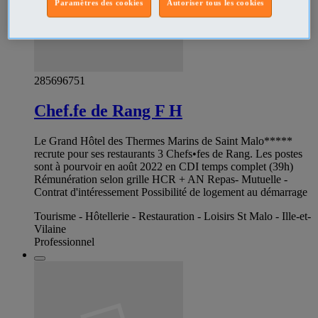
Paramètres des cookies
Autoriser tous les cookies
285696751
Chef.fe de Rang F H
Le Grand Hôtel des Thermes Marins de Saint Malo*****
recrute pour ses restaurants 3 Chefs•fes de Rang. Les postes
sont à pourvoir en août 2022 en CDI temps complet (39h)
Rémunération selon grille HCR + AN Repas- Mutuelle -
Contrat d'intéressement Possibilité de logement au démarrage
Tourisme - Hôtellerie - Restauration - Loisirs St Malo - Ille-et-
Vilaine
Professionnel