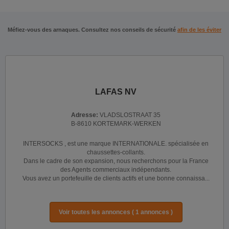
Méfiez-vous des arnaques. Consultez nos conseils de sécurité
afin de les éviter
LAFAS NV
Adresse:
VLADSLOSTRAAT 35
B-8610 KORTEMARK-WERKEN
INTERSOCKS , est une marque INTERNATIONALE. spécialisée en
chaussettes-collants.
Dans le cadre de son expansion, nous recherchons pour la France
des Agents commerciaux indépendants.
Vous avez un portefeuille de clients actifs et une bonne connaissa...
Voir toutes les annonces ( 1 annonces )