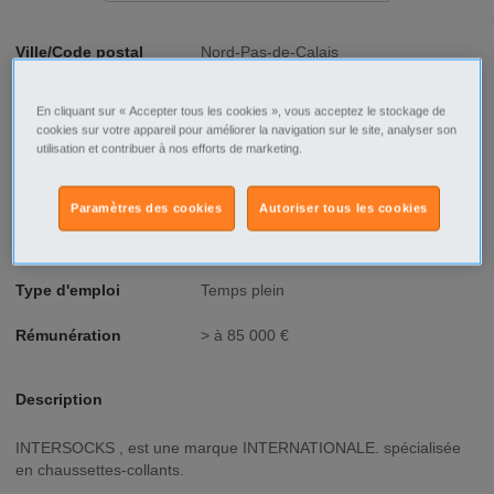
Ville/Code postal
Nord-Pas-de-Calais
Nord
Lille
En cliquant sur « Accepter tous les cookies », vous acceptez le stockage de
Lille - 59800
cookies sur votre appareil pour améliorer la navigation sur le site, analyser son
utilisation et contribuer à nos efforts de marketing.
Raison sociale
LAFAS NV
Fonction
Commercial - Vente
Paramètres des cookies
Autoriser tous les cookies
Type de contrat
Indépendant
Type d'emploi
Temps plein
Rémunération
> à 85 000 €
Description
INTERSOCKS , est une marque INTERNATIONALE. spécialisée
en chaussettes-collants.