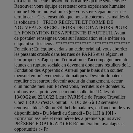
qu'à la fin de cette mission vous n'aurez qu'une seule envie :
Retrouver votre équipe et retenter cette expérience humaine
unique ! Notre motivation ? Que vous soyez épanouis sur le
terrain car « C'est ensemble que nous tricoterons les mailles de
la solidarité ! » TRICO RECRUTE ET FORME DE
NOUVEAUX RECRUTEURS DE DONATEURS POUR
LA FONDATION DES APPRENTIS D'AUTEUIL Avant
de postuler, renseignez-vous sur l'association et le métier en
cliquant sur les liens : *************** "***************
Fonction : En équipe et dans un cadre original, vous abordez
les passants croisés dans les rues de PARIS et sa région, et
leur proposez d'agir pour l'éducation et l'accompagnement de
jeunes en rupture sociale en devenant donateurs réguliers de la
Fondation des Apprentis d'Auteuil par le biais d'un soutien
mensuel en prélèvements automatiques. Devenir donateur
régulier c'est surtout devenir acteur du changement, acteur
d'un monde meilleur. Et c'est vous, recruteurs de donateurs,
qui ouvrez la porte vers ce monde solidaire ! Dates : du
13/09/22 au 22/10/22 Lieu : PARIS/Ile de France Travailler
Chez TRICO c'est : Contrat: - CDD de 6 à 12 semaines
renouvelable - 28h ou 35h hebdomadaires, en fonction de vos
disponibilités - Du Mardi au Samedi - De 11H à 19H -
Formation assurée et rémunérée les 2 premiers jours avec
PRÉSENCE OBLIGATOIRE Rémunération, avantages et
opportunités : - Pr