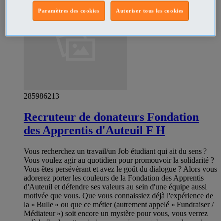
Paramètres des cookies
Autoriser tous les cookies
285986213
Recruteur de donateurs Fondation
des Apprentis d'Auteuil F H
Vous recherchez un travail/un Job étudiant qui ait du sens ?
Vous voulez agir au quotidien pour promouvoir la solidarité ?
Vous êtes persévérant et avez le goût du dialogue ? Alors vous
adorerez porter les couleurs de la Fondation des Apprentis
d'Auteuil et défendre ses valeurs au sein d'une équipe aussi
motivée que vous. Que vous connaissiez déjà l'expérience de
la « Bulle » ou que ce métier (autrement appelé « Fundraiser /
Médiateur ») soit encore un mystère pour vous, vous verrez