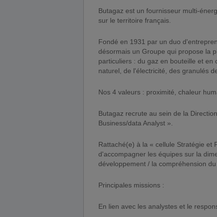
Butagaz est un fournisseur multi-énergies, acteur majeur du Gaz Liquide, présent depuis 90 ans
sur le territoire français.
Fondé en 1931 par un duo d'entrepren
désormais un Groupe qui propose la 
particuliers : du gaz en bouteille et en
naturel, de l'électricité, des granulés 
Nos 4 valeurs : proximité, chaleur huma
Butagaz recrute au sein de la Directi
Business/data Analyst ».
Rattaché(e) à la « cellule Stratégie e
d'accompagner les équipes sur la dime
développement / la compréhension du
Principales missions :
En lien avec les analystes et le respo