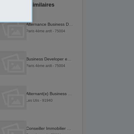
Annonces similaires
Alternance Business Developer Commercial BtoB H F
Paris 4ème ardt - 75004
Business Developer en Alternance H F
Paris 4ème ardt - 75004
Alternant(e) Business Developer F H
Les Ulis - 91940
Conseiller Immobilier F H