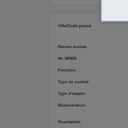
Ville/Code postal
Raison sociale
No SIREN
Fonction
Type de contrat
Type d'emploi
Rémunération
Description