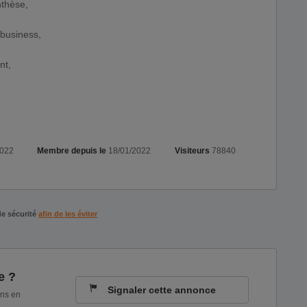
nthèse,
 business,
nt,
2022
Membre depuis le
18/01/2022
Visiteurs
78840
de sécurité
afin de les éviter
e ?
Signaler cette annonce
ons en