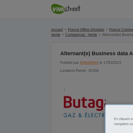
Accueil
France Offres d'emploi
France Commer
Vente
Commercial - Vente
Alternant(e) Busine
Alternant(e) Business data A
Publiée par
#48589065
le 17/03/2022
Levallois Perret - 92300
En cliquant s
navigation su