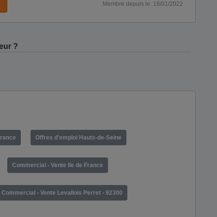
Membre depuis le: 18/01/2022
eur ?
France
Offres d'emploi Hauts-de-Seine
Commercial - Vente Ile de France
Commercial - Vente Levallois Perret - 92300