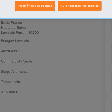
Paramètres des cookies
Autoriser tous les cookies
Ile de France
Hauts-de-Seine
Levallois Perret - 92300
Butagaz Levallois
402960397
Commercial - Vente
Stage-Alternance
Temps plein
< 15 000 €