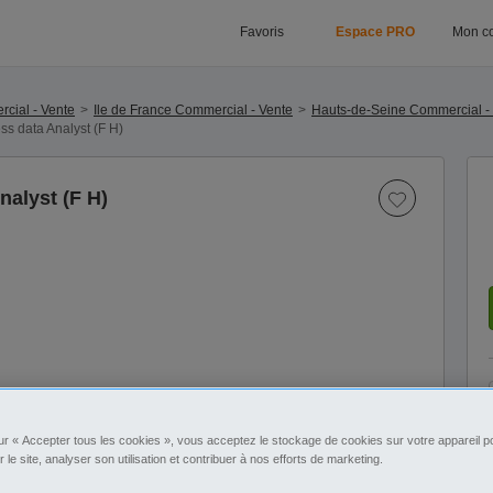
Favoris
Espace PRO
Mon c
cial - Vente
Ile de France Commercial - Vente
Hauts-de-Seine Commercial -
ss data Analyst (F H)
nalyst (F H)
ur « Accepter tous les cookies », vous acceptez le stockage de cookies sur votre appareil po
r le site, analyser son utilisation et contribuer à nos efforts de marketing.