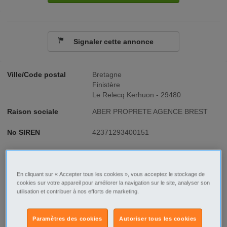
Signaler cette annonce
Ville/Code postal
Bretagne
Finistère
Le Relecq Kerhuon - 29480
Raison sociale
ABER PROPRETE AGENCE BREST
No SIREN
42371293400151
Fonction
Commerce et prestation de proximité
Type de contrat
CDD
En cliquant sur « Accepter tous les cookies », vous acceptez le stockage de
cookies sur votre appareil pour améliorer la navigation sur le site, analyser son
utilisation et contribuer à nos efforts de marketing.
Type d'emploi
Temps partiel
Paramètres des cookies
Autoriser tous les cookies
Description