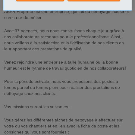
ABER Propreté est une entreprise, qui fait du nettoyage industriel
son cœur de métier.
Avec 37 agences, nous nous construisons chaque jour grâce à
nos collaborateurs reconnus pour le professionnalisme. Ainsi,
nous veillons à la satisfaction et la fidélisation de nos clients en
leur apportant des prestations de qualité.
Venez rejoindre une entreprise à taille humaine où la bonne
humeur est le rythme de travail quotidien de nos collaborateurs!
Pour la période estivale, nous vous proposons des postes à
temps partiel ou temps plein pour réaliser des prestations de
nettoyage chez nos clients.
Vos missions seront les suivantes :
Vous gérez les différentes tâches de nettoyage à effectuer sur
votre ou vos chantiers et en lien avec la fiche de poste et les
consignes qui vous sont fournies ;