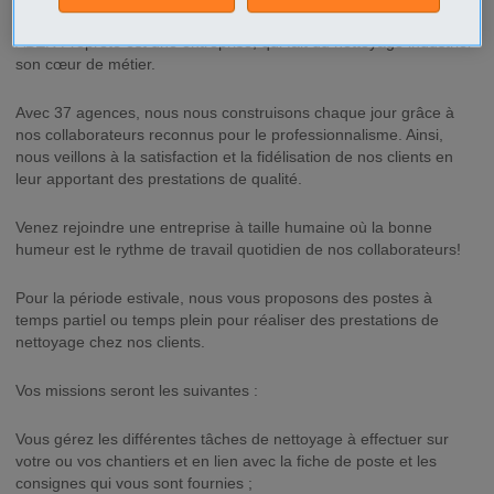
ABER Propreté est une entreprise, qui fait du nettoyage industriel
son cœur de métier.
Avec 37 agences, nous nous construisons chaque jour grâce à
nos collaborateurs reconnus pour le professionnalisme. Ainsi,
nous veillons à la satisfaction et la fidélisation de nos clients en
leur apportant des prestations de qualité.
Venez rejoindre une entreprise à taille humaine où la bonne
humeur est le rythme de travail quotidien de nos collaborateurs!
Pour la période estivale, nous vous proposons des postes à
temps partiel ou temps plein pour réaliser des prestations de
nettoyage chez nos clients.
Vos missions seront les suivantes :
Vous gérez les différentes tâches de nettoyage à effectuer sur
votre ou vos chantiers et en lien avec la fiche de poste et les
consignes qui vous sont fournies ;