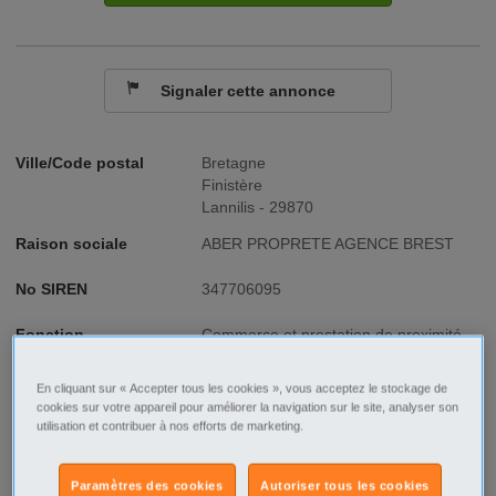
Signaler cette annonce
Ville/Code postal
Bretagne
Finistère
Lannilis - 29870
Raison sociale
ABER PROPRETE AGENCE BREST
No SIREN
347706095
Fonction
Commerce et prestation de proximité
Type de contrat
CDD
En cliquant sur « Accepter tous les cookies », vous acceptez le stockage de
cookies sur votre appareil pour améliorer la navigation sur le site, analyser son
Type d'emploi
Temps partiel
utilisation et contribuer à nos efforts de marketing.
Paramètres des cookies
Autoriser tous les cookies
Description