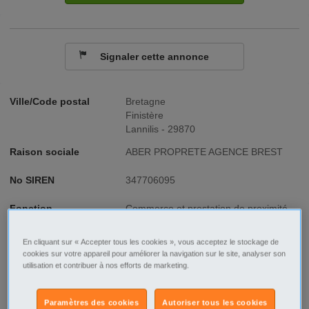
Signaler cette annonce
Ville/Code postal
Bretagne
Finistère
Lannilis - 29870
Raison sociale
ABER PROPRETE AGENCE BREST
No SIREN
347706095
Fonction
Commerce et prestation de proximité
Type de contrat
CDD
En cliquant sur « Accepter tous les cookies », vous acceptez le stockage de
cookies sur votre appareil pour améliorer la navigation sur le site, analyser son
Type d'emploi
Temps partiel
utilisation et contribuer à nos efforts de marketing.
Paramètres des cookies
Autoriser tous les cookies
Description