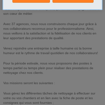
ABER Propreté est une entreprise, qui fait du nettoyage industriel
son cœur de métier.
Avec 37 agences, nous nous construisons chaque jour grâce à
nos collaborateurs reconnus pour le professionnalisme. Ainsi,
nous veillons à la satisfaction et la fidélisation de nos clients en
leur apportant des prestations de qualité.
Venez rejoindre une entreprise à taille humaine où la bonne
humeur est le rythme de travail quotidien de nos collaborateurs!
Pour la période estivale, nous vous proposons des postes à
temps partiel ou temps plein pour réaliser des prestations de
nettoyage chez nos clients.
Vos missions seront les suivantes :
Vous gérez les différentes tâches de nettoyage à effectuer sur
votre ou vos chantiers et en lien avec la fiche de poste et les
consignes qui vous sont fournies ;