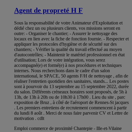
Agent de propreté H F
Sous la responsabilité de votre Animateur d'Exploitation et
dédié chez un ou plusieurs clients, vos missions seront en
outre: - Organiser le chantier; - Assurer le nettoyage des
locaux en lien avec la fiche de fonction fournie. - Respecter et
appliquer les protocoles d'hygiène et de sécurité sur des
chantiers; - Vérifier la qualité du travail effectué au moyen
d'autocontrôles; - Maintenir le matériel professionnel en état
d'utilisation; Lors de votre intégration, vous serez
accompagné(e) et formé(e) à nos procédures et techniques
internes. Nous recherchons dans le cadre d'un salon
international, le SPACE, 50 agents F/H de nettoyage , afin de
réaliser l'entretien quotidien des sanitaires, stands... Les postes
sont à pourvoir du 13 septembre au 15 septembre 2022, durée
du salon. Différents créneaux horaires sont proposés, de 5h à
13h, de 13h à 20h ou de 10h30 à 17h00 . Lieu du site , parc
exposition de Bruz , à côté de l'aéroport de Rennes-St jacques
. Les premiers entretiens de recrutement commencent à partir
du lundi 8 août . Merci de nous faire parvenir CV et Lettre de
motivation . cdlt
Emploi commerce de proximité Chantepie - Ille-et-Vilaine