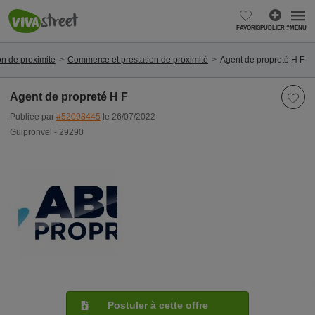
FAVORIS
PUBLIER ?
MENU
n de proximité
Commerce et prestation de proximité
Agent de propreté H F
Agent de propreté H F
Publiée par
#52098445
le 26/07/2022
Guipronvel - 29290
Postuler à cette offre