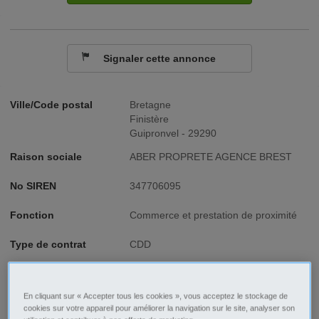
Signaler cette annonce
Ville/Code postal
Bretagne
Finistère
Guipronvel - 29290
Raison sociale
ABER PROPRETE AGENCE BREST
No SIREN
347706095
Fonction
Commerce et prestation de proximité
Type de contrat
CDD
Type d'emploi
Temps partiel
En cliquant sur « Accepter tous les cookies », vous acceptez le stockage de
cookies sur votre appareil pour améliorer la navigation sur le site, analyser son
Description