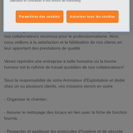
utilisation et contribuer à nos efforts de marketing.
ABER Propreté est une entreprise, qui fait du nettoyage industriel
Paramètres des cookies
Autoriser tous les cookies
son cœur de métier.
Avec 37 agences, nous nous construisons chaque jour grâce à
nos collaborateurs reconnus pour le professionnalisme. Ainsi,
nous veillons à la satisfaction et la fidélisation de nos clients en
leur apportant des prestations de qualité.
Venez rejoindre une entreprise à taille humaine où la bonne
humeur est le rythme de travail quotidien de nos collaborateurs!
Sous la responsabilité de votre Animateur d'Exploitation et dédié
chez un ou plusieurs clients, vos missions seront en outre:
- Organiser le chantier;
- Assurer le nettoyage des locaux en lien avec la fiche de fonction
fournie.
- Respecter et appliquer les protocoles d'hygiène et de sécurité